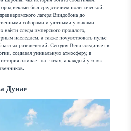
город веками был средоточием политической,
древнеримского лагеря Виндобона до
ственными соборами и уютными улочками –
но найти следы имперского прошлого,
урным наследием, а также почувствовать пульс
бразных развлечений. Сегодня Вена соединяет в
огии, создавая уникальную атмосферу, в
 история оживает на глазах, а каждый уголок
твенников.
на Дунае