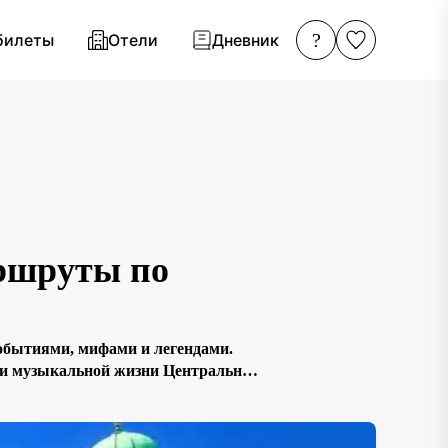
?
билеты
Отели
Дневник
аршруты по
событиями, мифами и легендами.
й и музыкальной жизни Центральной
цами, величественными соборами и
ед. […]