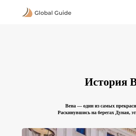
История В
Вена — один из самых прекрасн
Раскинувшись на берегах Дуная, э
Европы. От древнеримского лагер
уютным