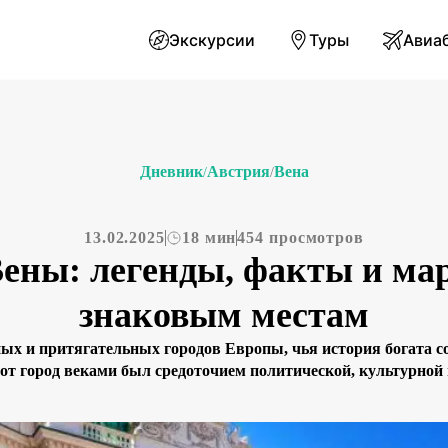
Экскурсии
Туры
Авиа
Дневник
Австрия
Вена
/
/
13.02.2025
18 мин
454 просмотров
ены: легенды, факты и м
знаковым местам
ых и притягательных городов Европы, чья история богата 
тот город веками был средоточием политической, культурно
я Виндобона до современного мегаполиса с роскошными двор
и улочками – каждая эпоха оставила свой неповторимый сл