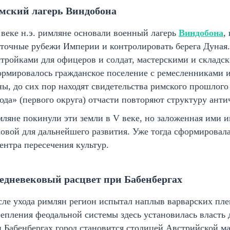
мский лагерь Виндобона
 веке н.э. римляне основали военный лагерь
Виндобона
,
точные рубежи Империи и контролировать берега Дуная. 
тройками для офицеров и солдат, мастерскими и склад
рмировалось гражданское поселение с ремесленниками и
ы, до сих пор находят свидетельства римского прошлог
ода» (первого округа) отчасти повторяют структуру анти
ляне покинули эти земли в V веке, но заложенная ими 
овой для дальнейшего развития. Уже тогда сформировала
ентра пересечения культур.
едневековый расцвет при Бабенбергах
ле ухода римлян регион испытал наплыв варварских пле
епления феодальной системы здесь установилась власть
 Бабенбергах город становится столицей Австрийской ма