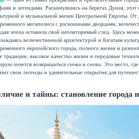
ами и легендами. Раскинувшись на берегах Дуная, этот 
льтурной и музыкальной жизни Центральной Европы. От 
временного мегаполиса с роскошными дворцами, величе
дая эпоха оставила свой неповторимый след. Здесь мож
лаждаясь величественной архитектурой и богатым культ
ременного европейского города, полного жизни и разноо
е традиции, высокое качество жизни и передовые технол
орую хочется возвращаться снова и снова. Это место, где
нит свои легенды и удивительные открытия для путешес
личие и тайны: становление города 