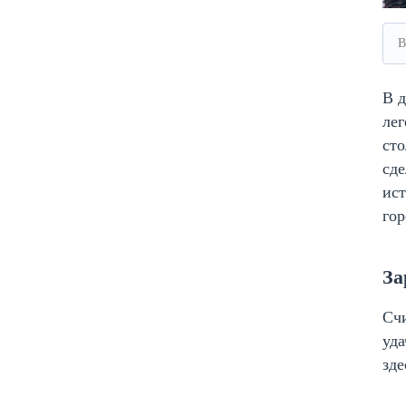
В
В д
лег
сто
сде
ист
гор
За
Счи
уда
зде