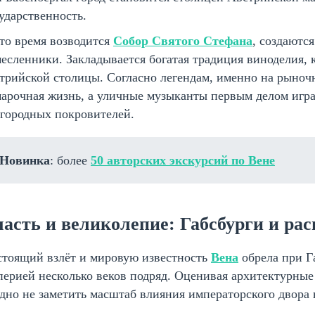
ударственность.
то время возводится
Собор Святого Стефана
, создаютс
есленники. Закладывается богатая традиция виноделия, к
трийской столицы. Согласно легендам, именно на рыно
арочная жизнь, а уличные музыканты первым делом играл
агородных покровителей.
Новинка
: более
50 авторских экскурсий по Вене
ласть и великолепие: Габсбурги и ра
стоящий взлёт и мировую известность
Вена
обрела при Г
ерией несколько веков подряд. Оценивая архитектурные
дно не заметить масштаб влияния императорского двора н