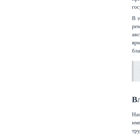
гос
В э
рем
авс
ярм
бл
В
На
имп
тру