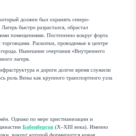
 который должен был охранять северо-
Лагерь быстро разрастался, обрастал
скими помещениями. Постепенно вокруг форта
 торговцами. Раскопки, проводимые в центре
о города. Нынешние очертания «Внутреннего
чного лагеря.
инфраструктура и дороги долгое время служили
сь роль Вены как крупного транспортного узла
мён. Однако по мере христианизации и
 династии
Бабенбергов
(X–XIII века). Именно
рки, вокруг которой формируется новая