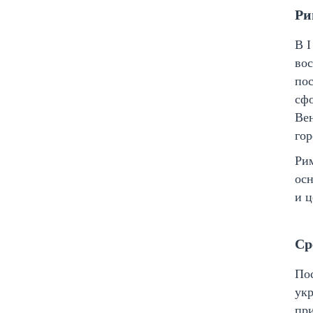
Ри
В I
вос
пос
сфо
Вен
гор
Рим
осн
и ц
Ср
Пос
укр
при