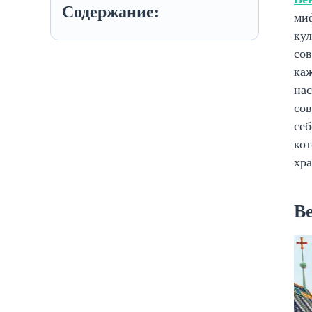
Содержание:
миф
ку
со
каж
нас
сов
себ
кот
хра
Ве