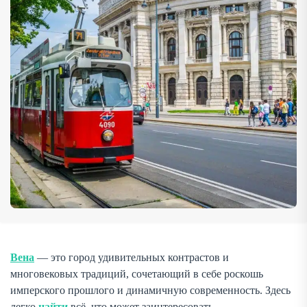
развитую туристическую инфраструктуру, в Вене (как и
в любом крупном городе […]
Вена
— это город удивительных контрастов и
многовековых традиций, сочетающий в себе роскошь
имперского прошлого и динамичную современность. Здесь
легко
найти
всё, что может заинтересовать