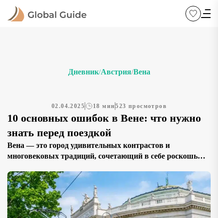
Дневник
Австрия
Вена
/
/
02.04.2025
18 мин
523 просмотров
10 основных ошибок в Вене: что нужно
знать перед поездкой
Вена — это город удивительных контрастов и
многовековых традиций, сочетающий в себе роскошь
имперского прошлого и динамичную современность.
Здесь легко найти всё, что может заинтересовать
путешественника: от величественных дворцов и музеев
мирового уровня до уютных кофеен и музыкальных
фестивалей. Однако, несмотря на гостеприимство и