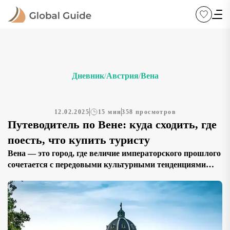
Дневник
Австрия
Вена
/
/
12.02.2025
15 мин
358 просмотров
Путеводитель по Вене: куда сходить, где
поесть, что купить туристу
Вена — это город, где величие императорского прошлого
сочетается с передовыми культурными тенденциями
современности. Прогуливаясь по старинным улицам,
можно ощутить дыхание истории и насладиться
многочисленными архитектурными шедеврами,
напоминающими о славных днях династии Габсбургов. В
этой статье мы поговорим об основных аспектах поездки