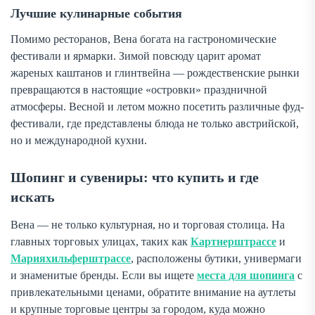
Лучшие кулинарные события
Помимо ресторанов, Вена богата на гастрономические
фестивали и ярмарки. Зимой повсюду царит аромат
жареных каштанов и глинтвейна — рождественские рынки
превращаются в настоящие «островки» праздничной
атмосферы. Весной и летом можно посетить различные фуд-
фестивали, где представлены блюда не только австрийской,
но и международной кухни.
Шопинг и сувениры: что купить и где
искать
Вена — не только культурная, но и торговая столица. На
главных торговых улицах, таких как
Картнерштрассе
и
Марияхильферштрассе
, расположены бутики, универмаги
и знаменитые бренды. Если вы ищете
места для шопинга
с
привлекательными ценами, обратите внимание на аутлеты
и крупные торговые центры за городом, куда можно