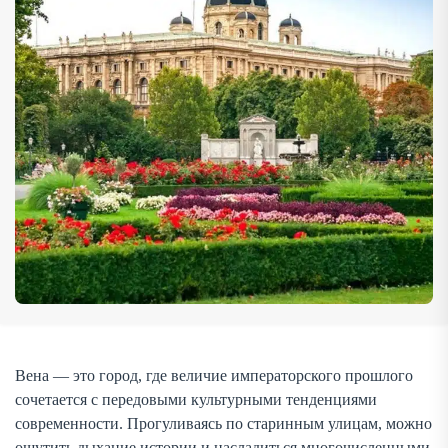
в Вену: от важных нюансов планирования маршрута и
поиска недорогого жилья до обзора […]
Вена — это город, где величие императорского прошлого
сочетается с передовыми культурными тенденциями
современности. Прогуливаясь по старинным улицам, можно
ощутить дыхание истории и насладиться многочисленными