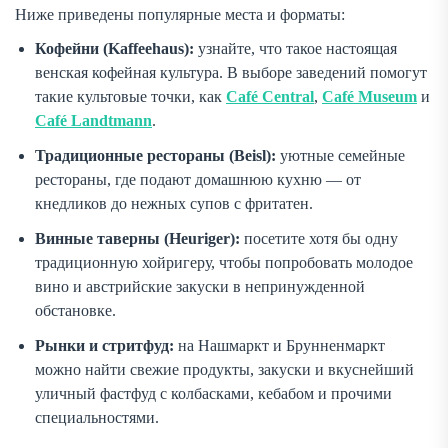
Ниже приведены популярные места и форматы:
Кофейни (Kaffeehaus):
узнайте, что такое настоящая
венская кофейная культура. В выборе заведений помогут
такие культовые точки, как
Café Central
,
Café Museum
и
Café Landtmann
.
Традиционные рестораны (Beisl):
уютные семейные
рестораны, где подают домашнюю кухню — от
кнедликов до нежных супов с фритатен.
Винные таверны (Heuriger):
посетите хотя бы одну
традиционную хойригеру, чтобы попробовать молодое
вино и австрийские закуски в непринужденной
обстановке.
Рынки и стритфуд:
на Нашмаркт и Брунненмаркт
можно найти свежие продукты, закуски и вкуснейший
уличный фастфуд с колбасками, кебабом и прочими
специальностями.