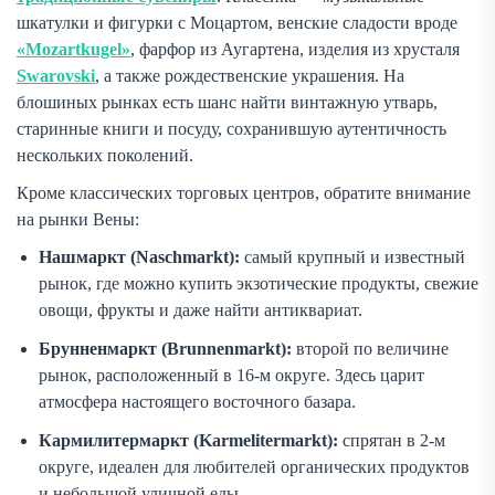
шкатулки и фигурки с Моцартом, венские сладости вроде
«Mozartkugel»
, фарфор из Аугартена, изделия из хрусталя
Swarovski
, а также рождественские украшения. На
блошиных рынках есть шанс найти винтажную утварь,
старинные книги и посуду, сохранившую аутентичность
нескольких поколений.
Кроме классических торговых центров, обратите внимание
на рынки Вены:
Нашмаркт (Naschmarkt):
самый крупный и известный
рынок, где можно купить экзотические продукты, свежие
овощи, фрукты и даже найти антиквариат.
Брунненмаркт (Brunnenmarkt):
второй по величине
рынок, расположенный в 16-м округе. Здесь царит
атмосфера настоящего восточного базара.
Кармилитермаркт (Karmelitermarkt):
спрятан в 2-м
округе, идеален для любителей органических продуктов
и небольшой уличной еды.