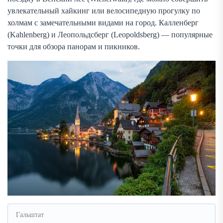
увлекательный хайкинг или велосипедную прогулку по
холмам с замечательными видами на город. Калленберг
(Kahlenberg) и Леопольдсберг (Leopoldsberg) — популярные
точки для обзора панорам и пикников.
Гальштат