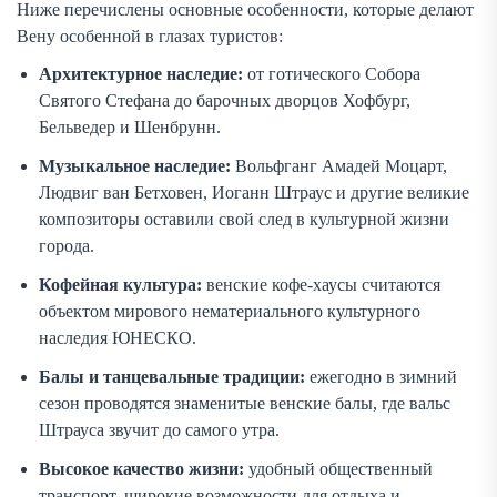
Ниже перечислены основные особенности, которые делают
Вену особенной в глазах туристов:
Архитектурное наследие:
от готического Собора
Святого Стефана до барочных дворцов Хофбург,
Бельведер и Шенбрунн.
Музыкальное наследие:
Вольфганг Амадей Моцарт,
Людвиг ван Бетховен, Иоганн Штраус и другие великие
композиторы оставили свой след в культурной жизни
города.
Кофейная культура:
венские кофе-хаусы считаются
объектом мирового нематериального культурного
наследия ЮНЕСКО.
Балы и танцевальные традиции:
ежегодно в зимний
сезон проводятся знаменитые венские балы, где вальс
Штрауса звучит до самого утра.
Высокое качество жизни:
удобный общественный
транспорт, широкие возможности для отдыха и