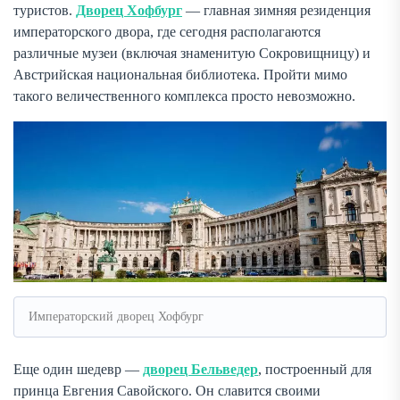
туристов.
Дворец Хофбург
— главная зимняя резиденция
императорского двора, где сегодня располагаются
различные музеи (включая знаменитую Сокровищницу) и
Австрийская национальная библиотека. Пройти мимо
такого величественного комплекса просто невозможно.
Императорский дворец Хофбург
Еще один шедевр —
дворец Бельведер
, построенный для
принца Евгения Савойского. Он славится своими