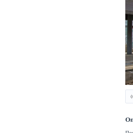
ф
Оп
Пое