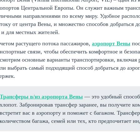
ропортов Центральной Европы. Он служит важным тран
личными направлениями по всему миру. Удобное располож
току от центра Вены, и множество способов добраться до
 и для местных жителей.
четом растущего потока пассажиров,
аэропорт Вены
пос
нспортные связи, чтобы обеспечить комфортное и безопа
смотрим основные варианты транспортировки, включая 
ли выбрать самый подходящий способ добраться до аэро
ержек.
Трансферы в/из аэропорта Вены
— это удобный способ 
хлопот. Забронировав трансфер заранее, вы получите ко
встретит вас в аэропорту и поможет с багажом. Трансфе
количеством багажа, семей или тех, кто предпочитает и