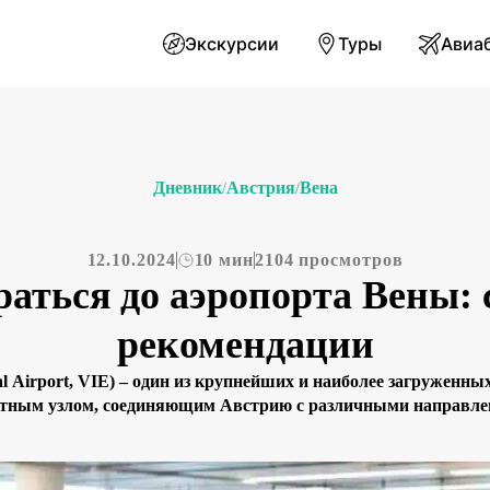
Экскурсии
Туры
Авиа
Дневник
Австрия
Вена
/
/
12.10.2024
10 мин
2104 просмотров
раться до аэропорта Вены: 
рекомендации
al Airport, VIE) – один из крупнейших и наиболее загружен
ным узлом, соединяющим Австрию с различными направлен
8 километрах к юго-востоку от центра Вены, и множество спо
доступным как для туристов, так и […]