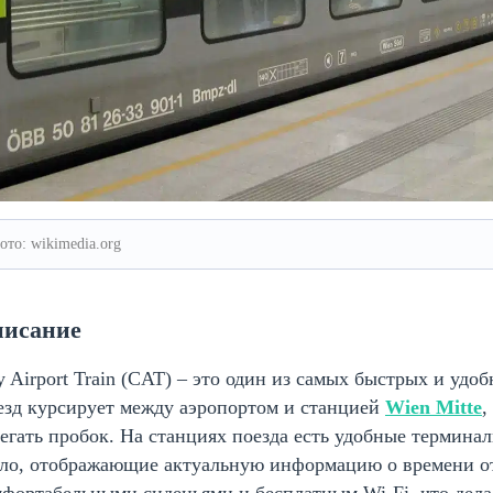
ото: wikimedia.org
исание
y Airport Train (CAT) – это один из самых быстрых и удо
езд курсирует между аэропортом и станцией
Wien Mitte
,
егать пробок. На станциях поезда есть удобные термина
бло, отображающие актуальную информацию о времени от
фортабельными сиденьями и бесплатным Wi-Fi, что дела