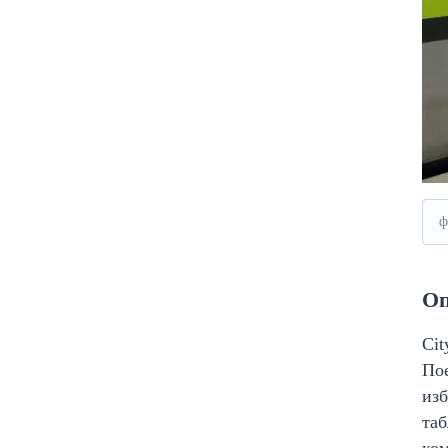
ф
Оп
Cit
По
изб
та
ком