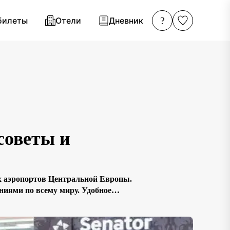
?
билеты
Отели
Дневник
советы и
ных аэропортов Центральной Европы.
иями по всему миру. Удобное
собов добраться до него делают его