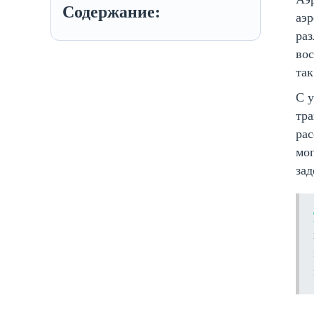
Содержание:
аэ
раз
вос
так
С у
тра
рас
мог
зад