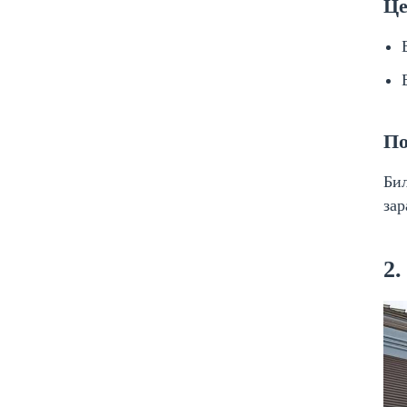
Це
По
Бил
зар
2.