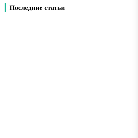
Последние статьи
Окрестности Зальцбург: что посмотреть рядом —
горы, озёра и уютные городки