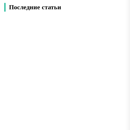
Последние статьи
Что посмотреть в Гоа: топ-28
достопримечательностей — форты, храмы,