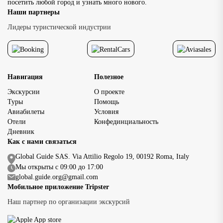
посетить любой город и узнать много нового.
достопримечательно
Наши партнеры
исторического центр
доступность главных
Лидеры туристической индустрии
достопримечательнос
позволяет […]
Навигация
Полезное
Экскурсии
О проекте
Туры
Помощь
Авиабилеты
Условия
Отели
Конфединциальность
Дневник
Как с нами связаться
Global Guide SAS. Via Attilio Regolo 19, 00192 Roma, Italy
Мы открыты с 09:00 до 17:00
global.guide.org@gmail.com
Мобильное приложение Tripster
Наш партнер по организации экскурсий