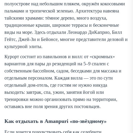
полуострове над небольшим пляжем, окружён кокосовыми
пальмами и тропической зеленью. Архитектура навеяна
тайскими храмами: тёмное дерево, много воздуха,
традиционные крыши, широкие террасы и бесконечные
виды на море. Здесь отдыхали Леонардо ДиКаприо, Билл
Гейтс, Джей-Зи и Бейонсе, многие представители деловой и
культурной элиты.
Курорт состоит из павильонов и вилл: от «скромных»
вариантов для пары до резиденций на 5–9 спален с
собственным бассейном, садом, беседками для массажа и
отдельным персоналом. Каждая вилла — это по сути
отдельный дом-отель, где гостям не нужно никуда
выходить: завтрак, спа, ужин, занятия йогой или
тренировки можно организовать прямо на территории,
оставаясь вне поля зрения других постояльцев.
Как отдыхать в Amanpuri «по-звёздному»
Если хочется почувствовать себя как селебрити,