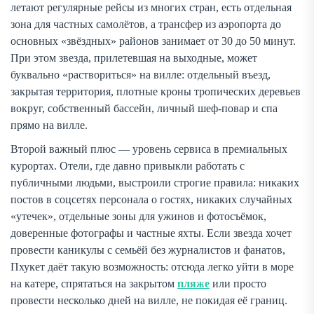
летают регулярные рейсы из многих стран, есть отдельная
зона для частных самолётов, а трансфер из аэропорта до
основных «звёздных» районов занимает от 30 до 50 минут.
При этом звезда, прилетевшая на выходные, может
буквально «раствориться» на вилле: отдельный въезд,
закрытая территория, плотные кроны тропических деревьев
вокруг, собственный бассейн, личный шеф-повар и спа
прямо на вилле.
Второй важный плюс — уровень сервиса в премиальных
курортах. Отели, где давно привыкли работать с
публичными людьми, выстроили строгие правила: никаких
постов в соцсетях персонала о гостях, никаких случайных
«утечек», отдельные зоны для ужинов и фотосъёмок,
доверенные фотографы и частные яхты. Если звезда хочет
провести каникулы с семьёй без журналистов и фанатов,
Пхукет даёт такую возможность: отсюда легко уйти в море
на катере, спрятаться на закрытом
пляже
или просто
провести несколько дней на вилле, не покидая её границ.