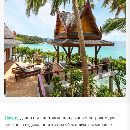
«кварталами миллионеров». Здесь отдыхают актёры и
музыканты, спортсмены и бизнесмены, инфлюенсеры и
королевские […]
Пхукет
давно стал не только популярным островом для
пляжного отдыха, но и тихим убежищем для мировых