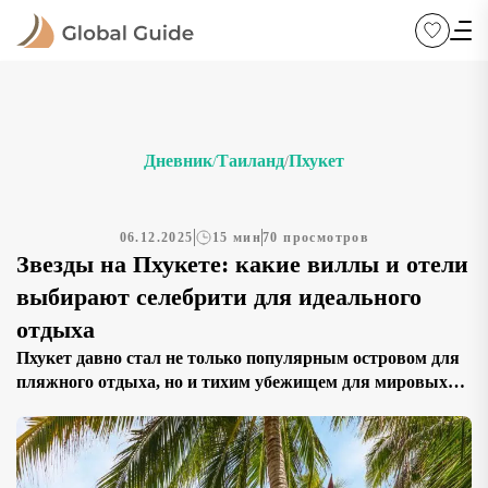
Дневник
Таиланд
Пхукет
/
/
06.12.2025
15 мин
70 просмотров
Звезды на Пхукете: какие виллы и отели
выбирают селебрити для идеального
отдыха
Пхукет давно стал не только популярным островом для
пляжного отдыха, но и тихим убежищем для мировых
знаменитостей. На склонах холмов прячутся виллы с
личными бассейнами, на закрытых бухтах расположены
отели, умеющие хранить конфиденциальность, а вдоль
побережья тянутся районы, которые за глаза называют