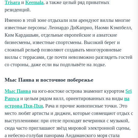
Trisara
и
Keemala
, а также целый ряд приватных
резиденций.
Именно в этой зоне отдыхали или арендуют виллы многие
известные персоны: Леонардо ДиКаприо, Наоми Кэмпбелл,
Ким Кардашьян, отдельные европейские и азиатские
бизнесмены, известные спортсмены. Высокий берег и
сложный рельеф позволяют создавать многоуровневые
виллы с террасами, где почти невозможно разглядеть гостей
со стороны, даже если вы подплывёте на лодке.
Мыс Панва и восточное побережье
Мыс Панва
на юго-востоке острова знаменит курортом
Sri
Panwa
и целым рядом вилл, ориентированных на виды
на
острова Пхи-Пхи
, Рача и прочие живописные точки. Это
место любят артисты и диджеи, которые совмещают отдых с
выступлениями: при отеле проходят вечеринки с музыкой,
сюда часто приглашают звёзд мировой электронной сцены,
а небесно-голубая панорама Андаманского моря стала