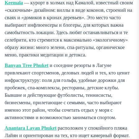
Keemala
— курорт в холмах над Камалой, известный своим
«сказочным» дизайном: виллы в виде коконов, строений на
сваях и «домиков в кронах деревьев». Это место часто
выбирают инфлюенсеры и блогеры, для которых важна
самобытность локации. Здесь любят останавливаться и те
селебрити, кто стремится к максимально «экологичному»
образу жизни: много зелени, спа-ритуалы, органическое
меню, практики медитации и детокса.
Banyan Tree Phuket
и соседние резорты в Лагуне
привлекают спортсменов, деловых людей и тех, кто ценит
инфраструктуру: поля для гольфа, удобные дорожки для
пробежек, спа-комплексы, рестораны, детские клубы.
Бывшие и действующие футболисты, теннисисты,
бизнесмены, прилетающие с семьями, часто выбирают
именно этот район, чтобы сочетать отдых у моря с
активностями и возможностью заниматься спортом.
Anantara Layan Phuket
расположен у спокойного пляжа
Лайян и ориентирован на тех, кто ищет камерный формат.