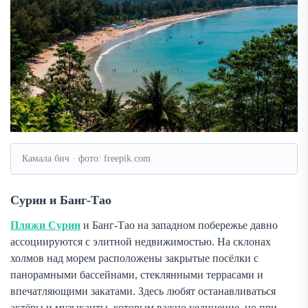
Камала бич · фото: freepik.com
Сурин и Банг-Тао
Пляжи Сурин
и Банг-Тао на западном побережье давно
ассоциируются с элитной недвижимостью. На склонах
холмов над морем расположены закрытые посёлки с
панорамными бассейнами, стеклянными террасами и
впечатляющими закатами. Здесь любят останавливаться
актёры и музыканты, которым важно уединение, но при