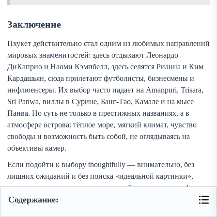
Заключение
Пхукет действительно стал одним из любимых направлений
мировых знаменитостей: здесь отдыхают Леонардо
ДиКаприо и Наоми Кэмпбелл, здесь селятся Рианна и Ким
Кардашьян, сюда прилетают футболисты, бизнесмены и
инфлюенсеры. Их выбор часто падает на Amanpuri, Trisara,
Sri Panwa, виллы в Сурине, Банг-Тао, Камале и на мысе
Панва. Но суть не только в престижных названиях, а в
атмосфере острова: тёплое море, мягкий климат, чувство
свободы и возможность быть собой, не оглядываясь на
объективы камер.
Если подойти к выбору thoughtfully — внимательно, без
лишних ожиданий и без поиска «идеальной картинки», —
можно организовать отпуск, который по степени комфорта
Содержание:
вполне сравним с отдыхом знаменитости. Пусть у вас будет
та же морская панорама, такой же отдых у бассейна на