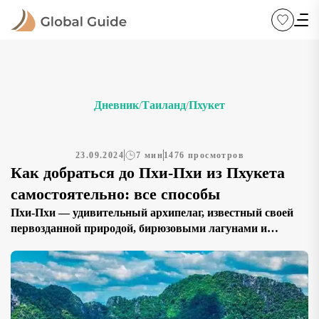
Дневник
Таиланд
Пхукет
/
/
23.09.2024
7 мин
1476 просмотров
Как добраться до Пхи-Пхи из Пхукета
самостоятельно: все способы
Пхи-Пхи — удивительный архипелаг, известный своей
первозданной природой, бирюзовыми лагунами и
белоснежными пляжами. Острова Пхи-Пхи
расположены примерно в 40 километрах от Пхукета, и
попасть туда можно только по морю. В этой статье мы
расскажем, как легко и быстро попасть на Пхи-Пхи из
Пхукета, используя все доступные виды транспорта, и