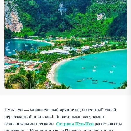
дадим советы по планированию поездки. Способы […]
Пхи-Пхи — удивительный архипелаг, известный своей
первозданной природой, бирюзовыми лагунами и
белоснежными пляжами.
Острова Пхи-Пхи
расположены
примерно в 40 километрах от Пхукета, и попасть туда