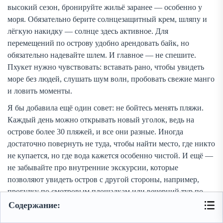
высокий сезон, бронируйте жильё заранее — особенно у
моря. Обязательно берите солнцезащитный крем, шляпу и
лёгкую накидку — солнце здесь активное. Для
перемещений по острову удобно арендовать байк, но
обязательно надевайте шлем. И главное — не спешите.
Пхукет нужно чувствовать: вставать рано, чтобы увидеть
море без людей, слушать шум волн, пробовать свежие манго
и ловить моменты.
Я бы добавила ещё один совет: не бойтесь менять пляжи.
Каждый день можно открывать новый уголок, ведь на
острове более 30 пляжей, и все они разные. Иногда
достаточно повернуть не туда, чтобы найти место, где никто
не купается, но где вода кажется особенно чистой. И ещё —
не забывайте про внутренние экскурсии, которые
позволяют увидеть остров с другой стороны, например,
прогулку по смотровым площадкам или вечерний тур по
рынкам.
Содержание: