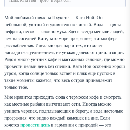
Пляж Ката Ной · фото: freepik.com
Мой любимый пляж на Пхукете — Ката Ной. Он
небольшой, уютный и удивительно чистый. Вода — цвета
нефрита, песок — словно мука. Здесь всегда меньше людей,
чем на соседней Кате, зато море прозрачнее, а атмосфера
расслабленная. Идеально для пар и тех, кто хочет
насладиться уединением, не уезжая далеко от цивилизации.
Рядом много уютных кафе и массажных салонов, где можно
провести целый день без спешки. Ката Ной особенно хорош
утром, когда солнце только встаёт и пляж ещё пустой: в
такие моменты кажется, что весь остров принадлежит
только тебе.
Мне нравится приходить сюда с термосом кофе и смотреть,
как местные рыбаки вытягивают сети. Иногда можно
увидеть черепах, подплывающих к берегу, а вода настолько
прозрачная, что видно каждый камешек на дне. Если
хочется
провести день
в гармонии с природой — это