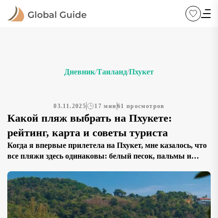
Дневник
Таиланд
Пхукет
/
/
03.11.2025
17 мин
61 просмотров
Какой пляж выбрать на Пхукете:
рейтинг, карта и советы туриста
Когда я впервые прилетела на Пхукет, мне казалось, что
все пляжи здесь одинаковы: белый песок, пальмы и
бирюзовое море. Но стоило провести на острове хотя бы
несколько дней, чтобы понять — у каждого пляжа свой
характер, атмосфера и настроение. На одном хочется
танцевать до рассвета, на другом — пить кокос и читать
книгу под тенью […]