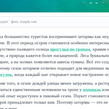
хукет · фото: freepik.com
ка большинство туристов воспринимают штормы как неу
че. В этот период остров становится особенно интересн
сутствию палящего солнца
прогулки по тропам
, храмам 
че, а природа кажется более насыщенной. Леса букваль
нее, а на холмах появляются завесы тумана. Всё это со
этому сезон штормов отлично подходит для медленных 
огулок
, когда каждый шаг открывает новое настроение ос
ме того, в сезон дождей улицы менее загружены, а рест
заться единственным человеком на тропе у
водопада
или 
ой опыт недоступен в пиковый сезон. Пхукет становитс
ров принадлежит только вам. Поэтому штормы — это не 
е и ярче.