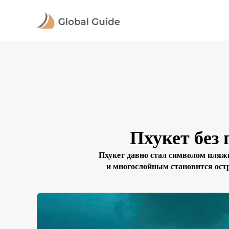
Пхукет без 
Пхукет давно стал символом пляж
и многослойным становится остр
слишком опасным для купания,