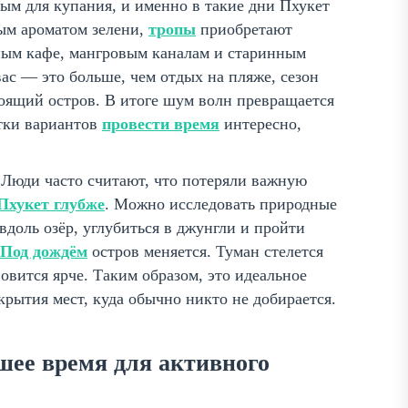
ым для купания, и именно в такие дни Пхукет
ым ароматом зелени,
тропы
приобретают
ным кафе, мангровым каналам и старинным
вас — это больше, чем отдых на пляже, сезон
оящий остров. В итоге шум волн превращается
тки вариантов
провести время
интересно,
 Люди часто считают, что потеряли важную
Пхукет глубже
. Можно исследовать природные
вдоль озёр, углубиться в джунгли и пройти
Под дождём
остров меняется. Туман стелется
новится ярче. Таким образом, это идеальное
крытия мест, куда обычно никто не добирается.
шее время для активного