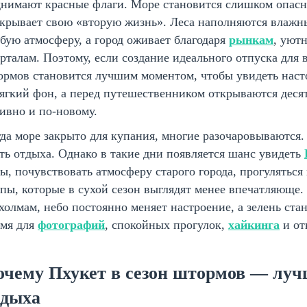
нимают красные флаги. Море становится слишком опасн
скрывает свою «вторую жизнь». Леса наполняются влажн
бую атмосферу, а город оживает благодаря
рынкам
, уют
рталам. Поэтому, если создание идеального отпуска для 
ормов становится лучшим моментом, чтобы увидеть наст
ягкий фон, а перед путешественником открываются деся
ивно и по-новому.
да море закрыто для купания, многие разочаровываются.
ть отдыха. Однако в такие дни появляется шанс увидеть
ы, почувствовать атмосферу старого города, прогуляться 
пы, которые в сухой сезон выглядят менее впечатляюще.
холмам, небо постоянно меняет настроение, а зелень ста
емя для
фотографий
, спокойных прогулок,
хайкинга
и от
очему Пхукет в сезон штормов — луч
тдыха