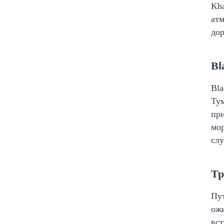
Kha
атм
дор
Bl
Bla
Тум
при
мор
слу
Тр
Пу
ожи
вст