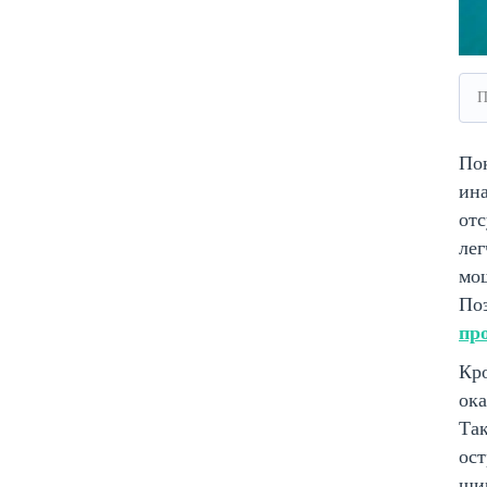
П
По
ина
от
лег
мощ
По
пр
Кро
ока
Так
ост
шир