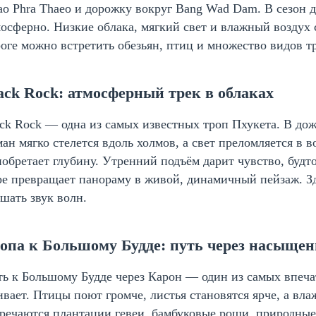
o Phra Thaeo и дорожку вокруг Bang Wad Dam. В сезон 
осферно. Низкие облака, мягкий свет и влажный воздух 
оге можно встретить обезьян, птиц и множество видов т
ack Rock: атмосферный трек в облаках
ck Rock — одна из самых известных троп Пхукета. В дож
ан мягко стелется вдоль холмов, а свет преломляется в
обретает глубину. Утренний подъём дарит чувство, буд
е превращает панораму в живой, динамичный пейзаж. Зд
шать звук волн.
опа к Большому Будде: путь через насыщен
ть к Большому Будде через Карон — один из самых впеч
вает. Птицы поют громче, листья становятся ярче, а вл
речаются плантации гевеи, бамбуковые рощи, природны