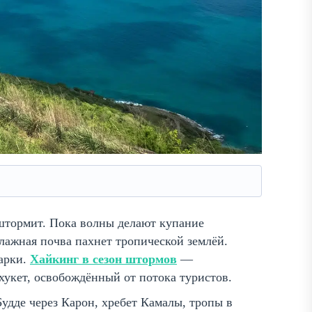
штормит. Пока волны делают купание
ажная почва пахнет тропической землёй.
 арки.
Хайкинг в сезон штормов
—
укет, освобождённый от потока туристов.
дде через Карон, хребет Камалы, тропы в