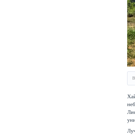
В
Хай
неб
Лис
уни
Луч