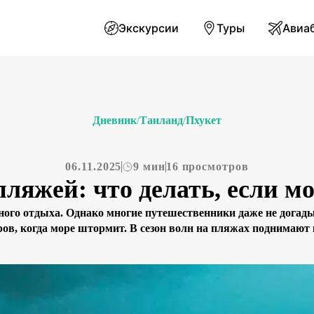
Экскурсии
Туры
Авиа
Дневник
Таиланд
Пхукет
/
/
06.11.2025
9 мин
16 просмотров
пляжей: что делать, если 
ного отдыха. Однако многие путешественники даже не догад
ов, когда море штормит. В сезон волн на пляжах поднимают
 и именно в такие дни Пхукет раскрывает свою «вторую жиз
ароматом зелени, тропы приобретают особую атмосферу, а […