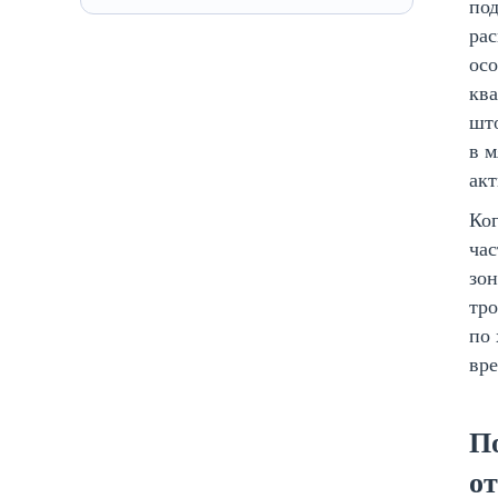
под
ра
осо
ква
шт
в м
акт
Ког
час
зон
тро
по 
вр
П
о