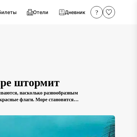
?
билеты
Отели
Дневник
море штормит
ываются, насколько разнообразным
 красные флаги. Море становится
нь». Леса наполняются влажным
]