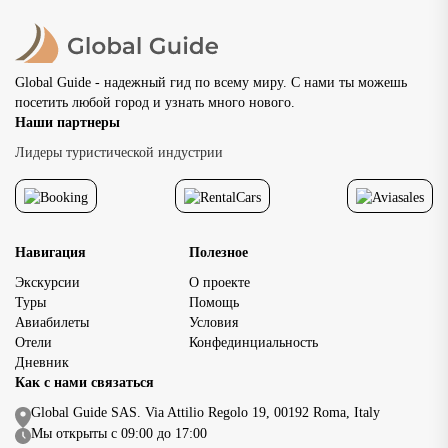
рядом с Кремлем мно
путешественники об
внимание на возмож
передвигаться пешко
Global Guide - надежный гид по всему миру. С нами ты можешь
основными
посетить любой город и узнать много нового.
достопримечательно
Наши партнеры
исторического центр
доступность главных
Лидеры туристической индустрии
достопримечательнос
позволяет […]
Навигация
Полезное
Экскурсии
О проекте
Туры
Помощь
Авиабилеты
Условия
Отели
Конфединциальность
Дневник
Как с нами связаться
Global Guide SAS. Via Attilio Regolo 19, 00192 Roma, Italy
Мы открыты с 09:00 до 17:00