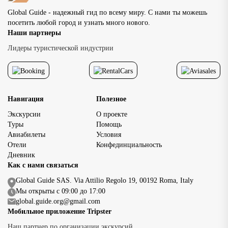
передвигаться пешко
Global Guide - надежный гид по всему миру. С нами ты можешь
основными
посетить любой город и узнать много нового.
достопримечательно
Наши партнеры
исторического центр
доступность главных
Лидеры туристической индустрии
достопримечательнос
позволяет […]
Навигация
Полезное
Экскурсии
О проекте
Туры
Помощь
Авиабилеты
Условия
Отели
Конфединциальность
Дневник
Как с нами связаться
Global Guide SAS. Via Attilio Regolo 19, 00192 Roma, Italy
Мы открыты с 09:00 до 17:00
global.guide.org@gmail.com
Мобильное приложение Tripster
Наш партнер по организации экскурсий