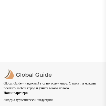
Нижний Новгород: что посмотреть, где погулять и
как провести незабываемый отдых
Нижний Новгород — один из самых красивых и
самобытных городов России, расположенный в месте
слияния двух великих рек — Волги и Оки. Основанный в
1221...
02.07.2026
20 просмотров
8 мин
Global Guide - надежный гид по всему миру. С нами ты можешь
посетить любой город и узнать много нового.
Наши партнеры
Лидеры туристической индустрии