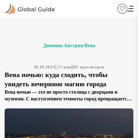
Дневник
Австрия
Вена
/
/
30.10.2025
7 мин
202 просмотров
Вена ночью: куда сходить, чтобы
увидеть вечернюю магию города
Вена ночью — это не просто столица с дворцами и
музеями. С наступлением темноты город превращается
в живую декорацию — с подсвеченными фасадами,
тихими площадями, ароматом кофе и звуками стрит-
музыкантов. Если вы ищете, что посмотреть в Вене
ночью и какие маршруты выбрать для вечерней
прогулки, этот путеводитель поможет открыть другой