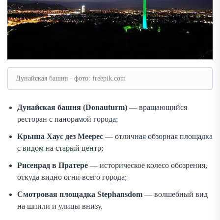
Дунайская башня · фото: freepik.com
Дунайская башня (Donauturm)
— вращающийся
ресторан с панорамой города;
Крыша Хаус дез Меерес
— отличная обзорная площадка
с видом на старый центр;
Рисенрад в Пратере
— историческое колесо обозрения,
откуда видно огни всего города;
Смотровая площадка Stephansdom
— волшебный вид
на шпили и улицы внизу.