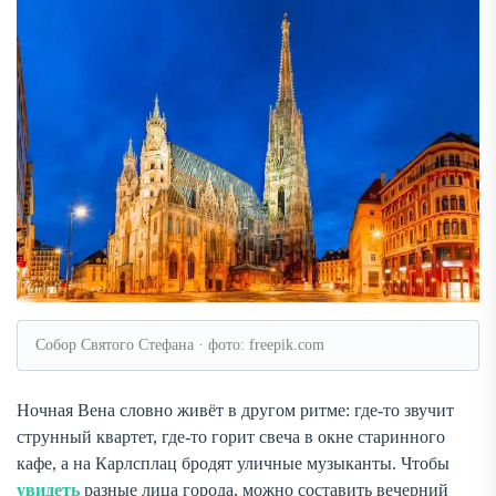
Собор Святого Стефана · фото: freepik.com
Ночная Вена словно живёт в другом ритме: где-то звучит
струнный квартет, где-то горит свеча в окне старинного
кафе, а на Карлсплац бродят уличные музыканты. Чтобы
увидеть
разные лица города, можно составить вечерний