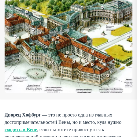
династий Европы — Габсбургов. Посещение Хофбурга —
это […]
Дворец Хофбург
— это не просто одна из главных
достопримечательностей Вены, но и место, куда нужно
сходить в Вене
, если вы хотите прикоснуться к
величественной истории и увидеть символ имперского