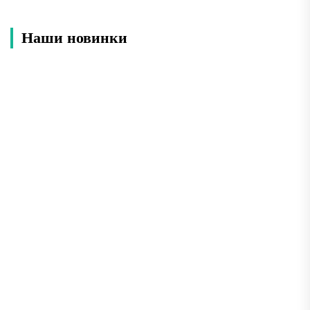
Наши новинки
Лучшие места Анапы: что обязательно
посмотреть во время отдыха
Анапа — один из самых популярных курортов
Черноморского побережья России, который ежегодно