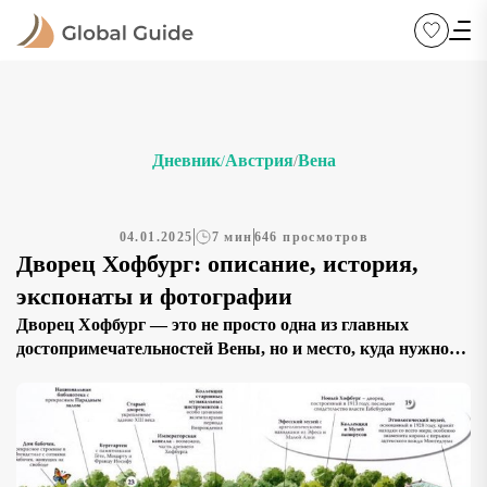
Дневник
Австрия
Вена
/
/
04.01.2025
7 мин
646 просмотров
Дворец Хофбург: описание, история,
экспонаты и фотографии
Дворец Хофбург — это не просто одна из главных
достопримечательностей Вены, но и место, куда нужно
сходить в Вене, если вы хотите прикоснуться к
величественной истории и увидеть символ имперского
прошлого Австрии. Это архитектурное и культурное
сокровище предлагает уникальную возможность
окунуться в жизнь одной из самых могущественных