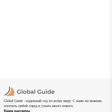
Нижний Новгород: что посмотреть, где погулять и
как провести незабываемый отдых
Нижний Новгород — один из самых красивых и
самобытных городов России, расположенный в месте
слияния двух великих рек — Волги и Оки. Основанный в
1221...
02.07.2026
20 просмотров
8 мин
Global Guide - надежный гид по всему миру. С нами ты можешь
посетить любой город и узнать много нового.
Наши партнеры