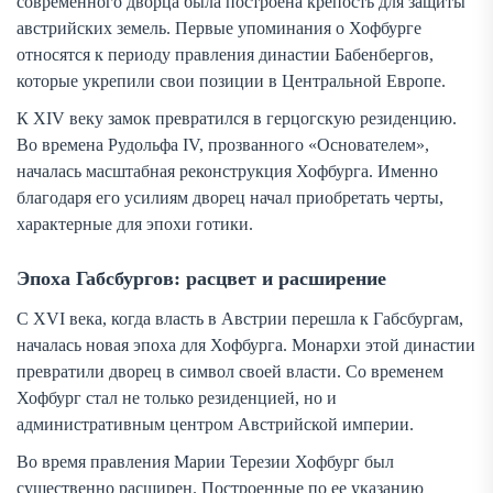
современного дворца была построена крепость для защиты
австрийских земель. Первые упоминания о Хофбурге
относятся к периоду правления династии Бабенбергов,
которые укрепили свои позиции в Центральной Европе.
К XIV веку замок превратился в герцогскую резиденцию.
Во времена Рудольфа IV, прозванного «Основателем»,
началась масштабная реконструкция Хофбурга. Именно
благодаря его усилиям дворец начал приобретать черты,
характерные для эпохи готики.
Эпоха Габсбургов: расцвет и расширение
С XVI века, когда власть в Австрии перешла к Габсбургам,
началась новая эпоха для Хофбурга. Монархи этой династии
превратили дворец в символ своей власти. Со временем
Хофбург стал не только резиденцией, но и
административным центром Австрийской империи.
Во время правления Марии Терезии Хофбург был
существенно расширен. Построенные по ее указанию