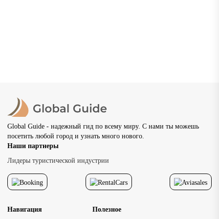
туристический центр.
исторического центра
гармонично сочетают
Красная площадь, Бо
архитектура, соврем
Государственный ис
общественные простр
музей и Александров
великолепные панор
находятся рядом, поэ
и насыщенная […]
расположение отеля
влияет на удобство в
программы. При выбо
рядом с Кремлем мно
путешественники об
внимание на возмож
передвигаться пешко
Global Guide - надежный гид по всему миру. С нами ты можешь
основными
посетить любой город и узнать много нового.
достопримечательно
Наши партнеры
исторического центр
доступность главных
Лидеры туристической индустрии
достопримечательнос
позволяет […]
Навигация
Полезное