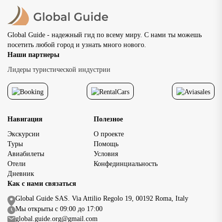
путешественники об
внимание на возмож
передвигаться пешко
Global Guide - надежный гид по всему миру. С нами ты можешь
основными
посетить любой город и узнать много нового.
достопримечательно
Наши партнеры
исторического центр
доступность главных
Лидеры туристической индустрии
достопримечательнос
позволяет […]
Навигация
Полезное
Экскурсии
О проекте
Туры
Помощь
Авиабилеты
Условия
Отели
Конфединциальность
Дневник
Как с нами связаться
Global Guide SAS. Via Attilio Regolo 19, 00192 Roma, Italy
Мы открыты с 09:00 до 17:00
global.guide.org@gmail.com