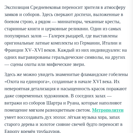
Экспозиция Средневековья переносит зрителя в атмосферу
замков и соборов. Здесь сверкают доспехи, выложенные в
боевом строю, а рядом — миниатюры, чеканные кресты,
старинные книги и церковные реликвии. Один из самых
популярных залов — Галерея рыцарей, где выставлены
оригинальные латные комплекты из Германии, Италии и
Франции XV–XVI веков. Каждый из них индивидуален: на
одних выгравированы геральдические символы, на других
— сцены охоты или мифические звери.
Здесь же можно увидеть знаменитые фламандские гобелены
«Охота на единорога», созданные в начале XVI века. Их
невероятная детализация и насыщенность красок поражают
даже современных художников. В соседних залах —
витражи из соборов Шартра и Руана, которые наполняют
помещение мягким разноцветным светом.
Метрополитен
умеет воссоздавать дух эпохи: лёгкая музыка хора, запах
старого дерева и золотое сияние свечей будто переносят в
Европу времён трубадуров.