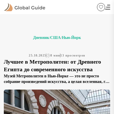
Дневник
США
Нью-Йорк
/
/
25.10.2025
8 мин
13 просмотров
Лучшее в Метрополитен: от Древнего
Египта до современного искусства
Музей Метрополитен в Нью-Йорке — это не просто
собрание произведений искусства, а целая вселенная, где
оживает история человечества. Его коллекции
охватывают почти все эпохи и цивилизации, от
шумерских клинописей до абстрактных полотен XX
века. Здесь можно провести целый день, и каждый час
будет открытием: древние артефакты, шедевры