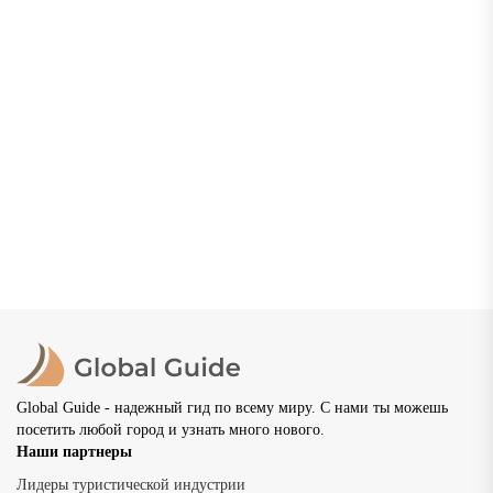
Нижний Новгород: что посмотреть, где погулять и
как провести незабываемый отдых
Нижний Новгород — один из самых красивых и
самобытных городов России, расположенный в месте
слияния двух великих рек — Волги и Оки. Основанный в
1221...
02.07.2026
20 просмотров
8 мин
Global Guide - надежный гид по всему миру. С нами ты можешь
посетить любой город и узнать много нового.
Наши партнеры
Лидеры туристической индустрии