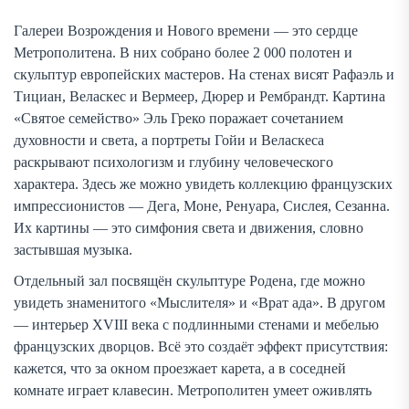
Галереи Возрождения и Нового времени — это сердце
Метрополитена. В них собрано более 2 000 полотен и
скульптур европейских мастеров. На стенах висят Рафаэль и
Тициан, Веласкес и Вермеер, Дюрер и Рембрандт. Картина
«Святое семейство» Эль Греко поражает сочетанием
духовности и света, а портреты Гойи и Веласкеса
раскрывают психологизм и глубину человеческого
характера. Здесь же можно увидеть коллекцию французских
импрессионистов — Дега, Моне, Ренуара, Сислея, Сезанна.
Их картины — это симфония света и движения, словно
застывшая музыка.
Отдельный зал посвящён скульптуре Родена, где можно
увидеть знаменитого «Мыслителя» и «Врат ада». В другом
— интерьер XVIII века с подлинными стенами и мебелью
французских дворцов. Всё это создаёт эффект присутствия:
кажется, что за окном проезжает карета, а в соседней
комнате играет клавесин. Метрополитен умеет оживлять