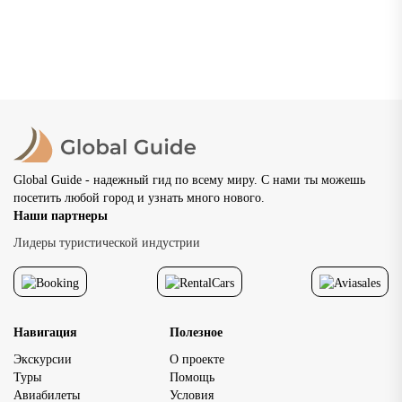
Государственный ис
общественные простр
музей и Александров
великолепные панор
находятся рядом, поэ
и насыщенная […]
расположение отеля
влияет на удобство в
программы. При выбо
рядом с Кремлем мно
путешественники об
внимание на возмож
передвигаться пешко
Global Guide - надежный гид по всему миру. С нами ты можешь
основными
посетить любой город и узнать много нового.
достопримечательно
Наши партнеры
исторического центр
доступность главных
Лидеры туристической индустрии
достопримечательнос
позволяет […]
Навигация
Полезное
Экскурсии
О проекте
Туры
Помощь
Авиабилеты
Условия