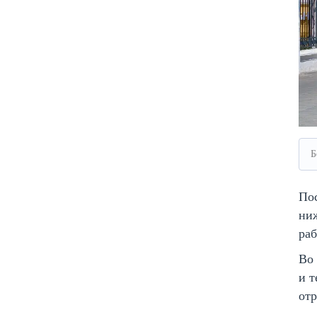
Б
Пос
ниж
ра
Во 
и 
отр