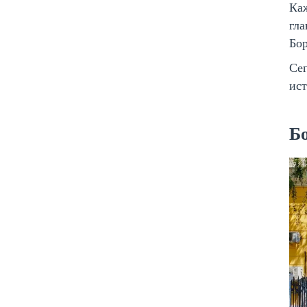
Ка
гла
Бор
Сег
ист
Б