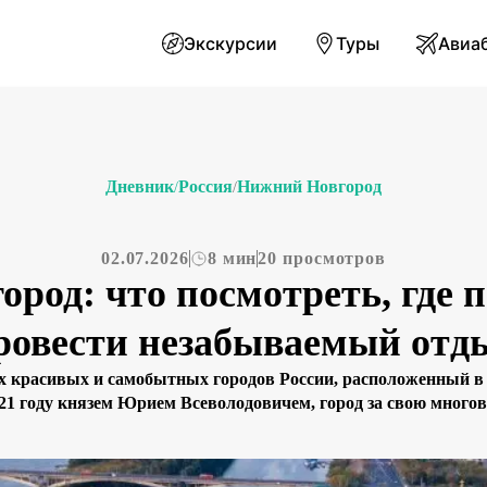
Экскурсии
Туры
Авиа
Дневник
Россия
Нижний Новгород
/
/
02.07.2026
8 мин
20 просмотров
род: что посмотреть, где п
ровести незабываемый отд
 красивых и самобытных городов России, расположенный в 
21 году князем Юрием Всеволодовичем, город за свою много
ый и туристический центр. Здесь гармонично сочетаются д
ные пространства, великолепные панорамные виды и насы