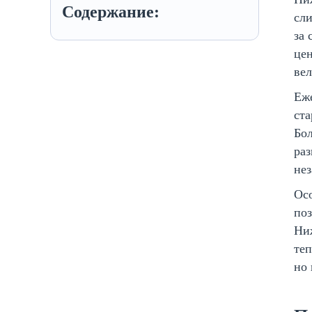
Содержание:
сли
за
цен
ве
Еж
ста
Бо
раз
нез
Ос
поз
Ни
теп
но 