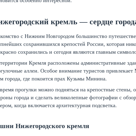
новится особенно интересной.
ижегородский кремль — сердце город
акомство с Нижним Новгородом большинство путешествен
пнейших сохранившихся крепостей России, которая нико
красно сохранились и сегодня являются главным символо
 территории Кремля расположены административные здан
огулочные аллеи. Особое внимание туристов привлекае
м города, где покоится прах Кузьмы Минина.
время прогулки можно подняться на крепостные стены, 
роны города и сделать великолепные фотографии с обз
ером, когда включается архитектурная подсветка.
шни Нижегородского кремля