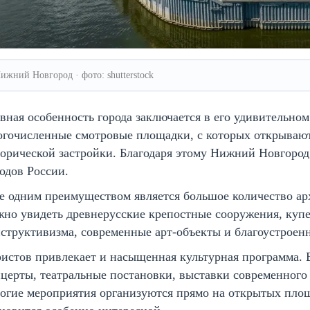
ижний Новгород · фото: shutterstock
вная особенность города заключается в его удивительно
огочисленные смотровые площадки, с которых открывают
орической застройки. Благодаря этому Нижний Новгород
одов России.
 одним преимуществом является большое количество ар
но увидеть древнерусские крепостные сооружения, купе
структивизма, современные арт-объекты и благоустроен
истов привлекает и насыщенная культурная программа. В
церты, театральные постановки, выставки современного
гие мероприятия организуются прямо на открытых площа