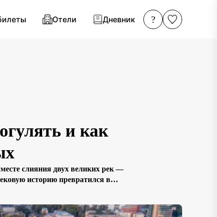
?
билеты
Отели
Дневник
огулять и как
ых
месте слияния двух великих рек —
вековую историю превратился в
ревняя архитектура, современные
щенная […]