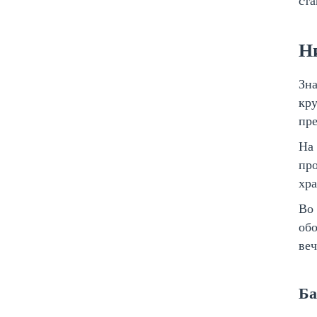
ста
Н
Зн
кру
пре
На
пр
хра
Во 
обо
веч
Ба