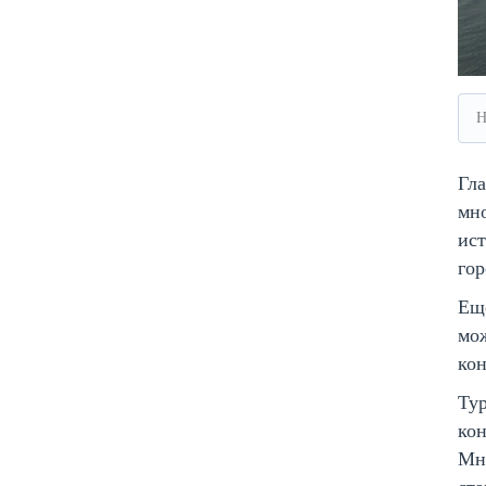
Н
Гла
мн
ист
гор
Еще
мож
кон
Тур
кон
Мно