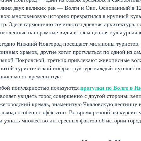
яния двух великих рек — Волги и Оки. Основанный в 1
 свою многовековую историю превратился в крупный ку
тр. Здесь гармонично сочетаются древняя архитектура,
ликолепные панорамные виды и насыщенная культурная 
егодно Нижний Новгород посещают миллионы туристов. 
ринных храмов, другие хотят прогуляться по одной из 
льшой Покровской, третьих привлекают живописные волж
витой туристической инфраструктуре каждый путешеств
ависимо от времени года.
обой популярностью пользуются
прогулки по Волге в Н
воляет увидеть город совершенно с другой стороны: вел
жегородский кремль, знаменитую Чкаловскую лестницу и
лохода особенно эффектно. Во время речной экскурсии 
и узнать множество интересных фактов об истории город