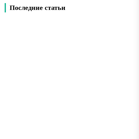
Последние статьи
Добраться из Сеула в Сораксан: 4 способа –
плюсы и минусы