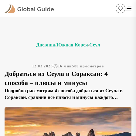
Дневник
Южная Корея
Сеул
/
/
12.03.2025
16 мин
580 просмотров
Добраться из Сеула в Сораксан: 4
способа – плюсы и минусы
Подробно рассмотрим 4 способа добраться из Сеула в
Сораксан, сравнив все плюсы и минусы каждого
маршрута. Вы узнаете о поездках на автобусах,
возможностях участия в организованных экскурсионных
турах, вариантах с такси, а также об удобстве
путешествия на личном или арендованном автомобиле.
Мы расскажем, как правильно выбрать транспорт в