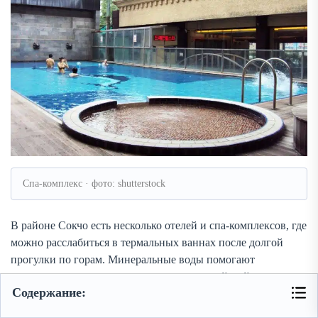
Спа-комплекс · фото: shutterstock
В районе Сокчо есть несколько отелей и спа-комплексов, где
можно расслабиться в термальных ваннах после долгой
прогулки по горам. Минеральные воды помогают
восстановить силы и являются частью корейской культуры
Содержание:
отдыха.
Где находится: в окрестностях Сокчо.