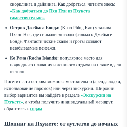
снорклинга и дайвинга. Как добраться, читайте здесь:
«Как добраться до Пхи Пхи из Пхукета
самостоятельно»
.
Остров Джеймса Бонда:
(Khao Phing Kan) у залива
Пханг Нга, где снимали эпизоды фильма о Джеймсе
Бонде. Фантастические скалы и гроты создают
незабываемые пейзажи.
Ко Рача (Racha Islands):
популярное место для
подводного плавания и ленивого отдыха на пляже вдали
от толп.
Посетить эти острова можно самостоятельно (аренда лодки,
использование паромов) или через экскурсии. Широкий
выбор вариантов вы найдёте в разделе
«Экскурсии на
Пхукете»
, а чтобы получить индивидуальный маршрут,
обратитесь к
гидам
.
Шопинг на Пхукете: от аутлетов до ночных