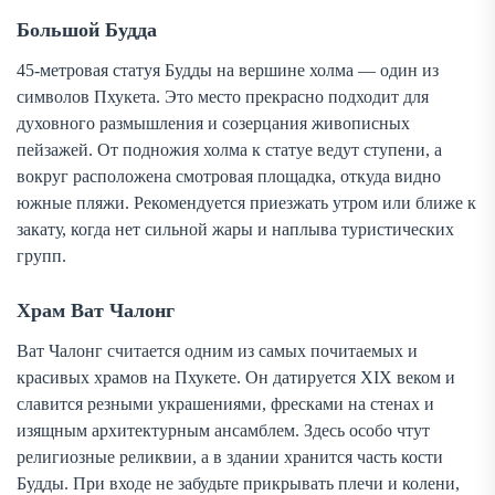
Большой Будда
45-метровая статуя Будды на вершине холма — один из
символов Пхукета. Это место прекрасно подходит для
духовного размышления и созерцания живописных
пейзажей. От подножия холма к статуе ведут ступени, а
вокруг расположена смотровая площадка, откуда видно
южные пляжи. Рекомендуется приезжать утром или ближе к
закату, когда нет сильной жары и наплыва туристических
групп.
Храм Ват Чалонг
Ват Чалонг считается одним из самых почитаемых и
красивых храмов на Пхукете. Он датируется XIX веком и
славится резными украшениями, фресками на стенах и
изящным архитектурным ансамблем. Здесь особо чтут
религиозные реликвии, а в здании хранится часть кости
Будды. При входе не забудьте прикрывать плечи и колени,