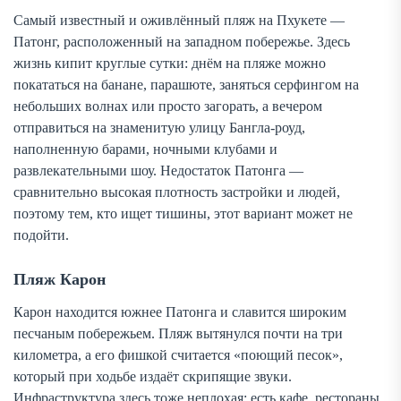
Самый известный и оживлённый пляж на Пхукете —
Патонг, расположенный на западном побережье. Здесь
жизнь кипит круглые сутки: днём на пляже можно
покататься на банане, парашюте, заняться серфингом на
небольших волнах или просто загорать, а вечером
отправиться на знаменитую улицу Бангла-роуд,
наполненную барами, ночными клубами и
развлекательными шоу. Недостаток Патонга —
сравнительно высокая плотность застройки и людей,
поэтому тем, кто ищет тишины, этот вариант может не
подойти.
Пляж Карон
Карон находится южнее Патонга и славится широким
песчаным побережьем. Пляж вытянулся почти на три
километра, а его фишкой считается «поющий песок»,
который при ходьбе издаёт скрипящие звуки.
Инфраструктура здесь тоже неплохая: есть кафе, рестораны