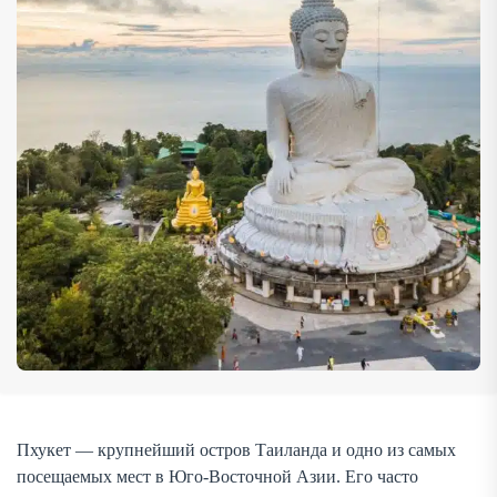
любители пляжного релакса — безмятежные берега,
серферы — идеальные волны, поклонники экскурсий —
яркие храмы и колониальную архитектуру, […]
Пхукет — крупнейший остров Таиланда и одно из самых
посещаемых мест в Юго-Восточной Азии. Его часто