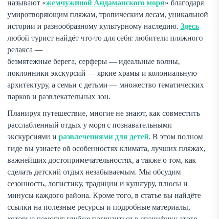
называют «
жемчужиной Андаманского моря
» благодаря
умиротворяющим пляжам, тропическим лесам, уникальной
истории и разнообразному культурному наследию.
Здесь
любой турист найдёт что-то для себя: любители пляжного
релакса —
безмятежные берега, серферы — идеальные волны,
поклонники экскурсий — яркие храмы и колониальную
архитектуру, а семьи с детьми — множество тематических
парков и развлекательных зон.
Планируя путешествие, многие не знают, как совместить
расслабленный отдых у моря с познавательными
экскурсиями и
развлечениями для детей
. В этом полном
гиде вы узнаете об особенностях климата, лучших пляжах,
важнейших достопримечательностях, а также о том, как
сделать детский отдых незабываемым. Мы обсудим
сезонность, логистику, традиции и культуру, плюсы и
минусы каждого района. Кроме того, в статье вы найдёте
ссылки на полезные ресурсы и подробные материалы,
которые помогут глубже погрузиться в специфику этого