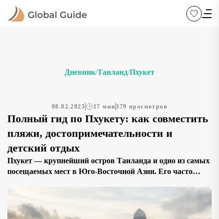
Дневник
Таиланд
Пхукет
/
/
08.02.2025
17 мин
379 просмотров
Полный гид по Пхукету: как совместить
пляжи, достопримечательности и
детский отдых
Пхукет — крупнейший остров Таиланда и одно из самых
посещаемых мест в Юго-Восточной Азии. Его часто
называют «жемчужиной Андаманского моря» благодаря
умиротворяющим пляжам, тропическим лесам,
уникальной истории и разнообразному культурному
наследию. Здесь любой турист найдёт что-то для себя: