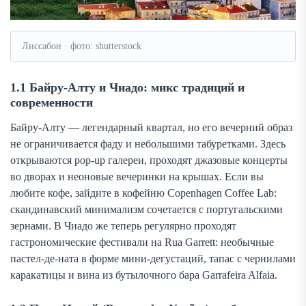
Лиссабон · фото: shutterstock
1.1 Байру-Алту и Чиадо: микс традиций и
современности
Байру-Алту — легендарный квартал, но его вечерний образ
не ограничивается фаду и небольшими табуретками. Здесь
открываются
pop-up
галереи, проходят джазовые концерты
во дворах и неоновые вечеринки на крышах. Если вы
любите кофе, зайдите в кофейню Copenhagen Coffee Lab:
скандинавский минимализм сочетается с португальскими
зернами. В Чиадо же теперь регулярно проходят
гастрономические фестивали на Rua Garrett: необычные
пастел-де-ната в форме мини-дегустаций, тапас с чернилами
каракатицы и вина из бутылочного бара Garrafeira Alfaia.