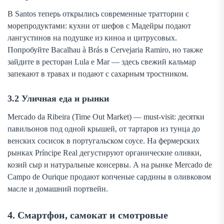
В Santos теперь открылись современные траттории с
морепродуктами: кухни от шефов с Мадейры подают
лангустинов на подушке из киноа и цитрусовых.
Попробуйте Bacalhau à Brás в Cervejaria Ramiro, но также
зайдите в ресторан Lula e Mar — здесь свежий кальмар
запекают в травах и подают с сахарным тростником.
3.2 Уличная еда и рынки
Mercado da Ribeira (Time Out Market) — must-visit: десятки
павильонов под одной крышей, от тартаров из тунца до
венских сосисок в португальском соусе. На фермерских
рынках Príncipe Real дегустируют органические оливки,
козий сыр и натуральные консервы. А на рынке Mercado de
Campo de Ourique продают копченые сардины в оливковом
масле и домашний портвейн.
4. Смартфон, самокат и смотровые