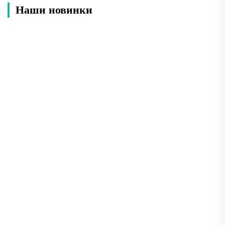
Наши новинки
Лучшие места Анапы: что обязательно
посмотреть во время отдыха