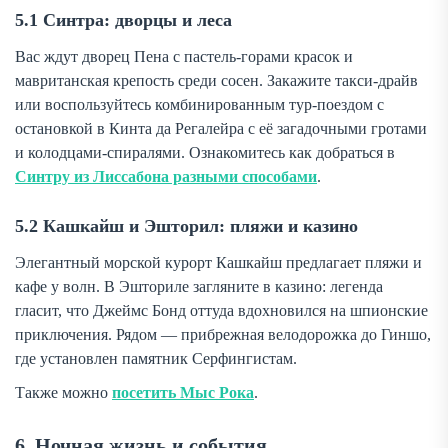
5.1 Синтра: дворцы и леса
Вас ждут дворец Пена с пастель-горами красок и
мавританская крепость среди сосен. Закажите такси-драйв
или воспользуйтесь комбинированным тур-поездом с
остановкой в Кинта да Регалейра с её загадочными гротами
и колодцами-спиралями. Ознакомитесь как добраться в
Синтру из Лиссабона разными способами
.
5.2 Кашкайш и Эшторил: пляжи и казино
Элегантный морской курорт Кашкайш предлагает пляжи и
кафе у волн. В Эшториле загляните в казино: легенда
гласит, что Джеймс Бонд оттуда вдохновился на шпионские
приключения. Рядом — прибрежная велодорожка до Гиншо,
где установлен памятник Серфингистам.
Также можно
посетить Мыс Рока
.
6. Ночная жизнь и события