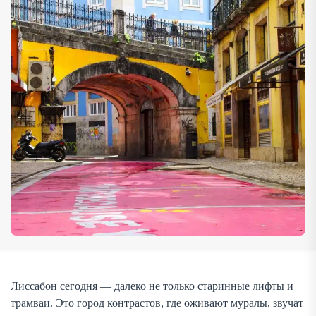
путеводитель, а ниже — расширенный маршрут с
необычными локациями, гастрономическими
открытиями и лайфхаками. 1. Районы нового Лиссабона
[…]
Лиссабон сегодня — далеко не только старинные лифты и
трамваи. Это город контрастов, где оживают муралы, звучат