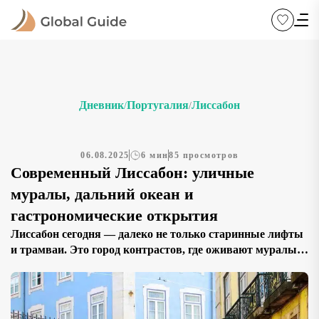
Дневник
Португалия
Лиссабон
/
/
06.08.2025
6 мин
85 просмотров
Современный Лиссабон: уличные
муралы, дальний океан и
гастрономические открытия
Лиссабон сегодня — далеко не только старинные лифты
и трамваи. Это город контрастов, где оживают муралы,
звучат техно-сеты на крышах и величественный океан
рядом с футуристичным Океанариумом. Чтобы
получить максимальное удовольствие от столицы
Португалии, обратите внимание на классический