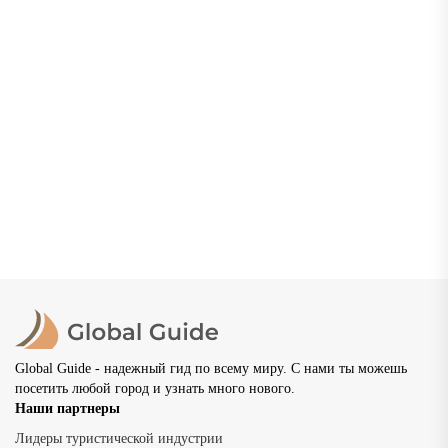
Нижний Новгород: что посмотреть, где погулять и
как провести незабываемый отдых
Нижний Новгород — один из самых красивых и
самобытных городов России, расположенный в месте
слияния двух великих рек — Волги и Оки. Основанный в
1221...
02.07.2026
20 просмотров
8 мин
Global Guide - надежный гид по всему миру. С нами ты можешь
посетить любой город и узнать много нового.
Наши партнеры
Лидеры туристической индустрии