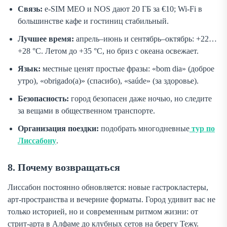
Связь:
e-SIM MEO и NOS дают 20 ГБ за €10; Wi-Fi в
большинстве кафе и гостиниц стабильный.
Лучшее время:
апрель–июнь и сентябрь–октябрь: +22…
+28 °C. Летом до +35 °C, но бриз с океана освежает.
Язык:
местные ценят простые фразы: «bom dia» (доброе
утро), «obrigado(a)» (спасибо), «saúde» (за здоровье).
Безопасность:
город безопасен даже ночью, но следите
за вещами в общественном транспорте.
Организация поездки:
подобрать многодневные
тур по
Лиссабону
.
8. Почему возвращаться
Лиссабон постоянно обновляется: новые гастрокластеры,
арт-пространства и вечерние форматы. Город удивит вас не
только историей, но и современным ритмом жизни: от
стрит-арта в Алфаме до клубных сетов на берегу Тежу.