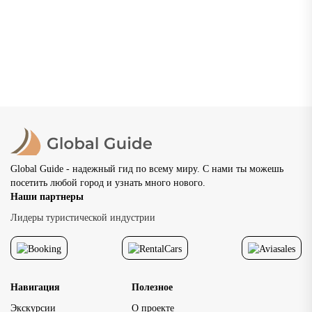
Нижний Новгород: что посмотреть, где погулять и
как провести незабываемый отдых
Нижний Новгород — один из самых красивых и
самобытных городов России, расположенный в месте
слияния двух великих рек — Волги и Оки. Основанный в
1221...
02.07.2026
20 просмотров
8 мин
Global Guide - надежный гид по всему миру. С нами ты можешь
посетить любой город и узнать много нового.
Наши партнеры
Лидеры туристической индустрии
Навигация
Полезное
Экскурсии
О проекте