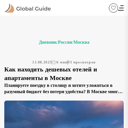
Дневник
Россия
Москва
/
/
13.08.2025
6 мин
93 просмотров
Как находить дешевых отелей и
апартаменты в Москве
Планируете поездку в столицу и хотите уложиться в
разумный бюджет без потери удобства? В Москве много
аккуратных мини-отелей, хостелов с отдельными
номерами и апартаментов у метро. Ключ к экономии —
грамотно выбрать район, даты и тип размещения, а
также использовать фильтры и свежие отзывы.
Быстрый старт: актуальную подборку бюджетных