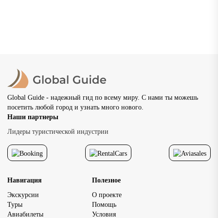
Государственный ис
общественные простр
музей и Александров
великолепные панор
находятся рядом, поэ
и насыщенная […]
расположение отеля
влияет на удобство в
программы. При выбо
рядом с Кремлем мно
путешественники об
внимание на возмож
передвигаться пешко
Global Guide - надежный гид по всему миру. С нами ты можешь
основными
посетить любой город и узнать много нового.
достопримечательно
Наши партнеры
исторического центр
доступность главных
Лидеры туристической индустрии
достопримечательнос
позволяет […]
Навигация
Полезное
Экскурсии
О проекте
Туры
Помощь
Авиабилеты
Условия