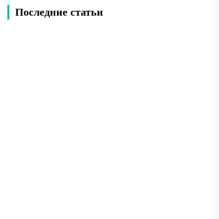
Последние статьи
Чем заняться туристу в Кито: идеи для отдыха в
сердце Анд