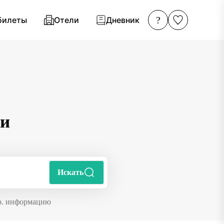
?
билеты
Отели
Дневник
ви
Искать
др. информацию