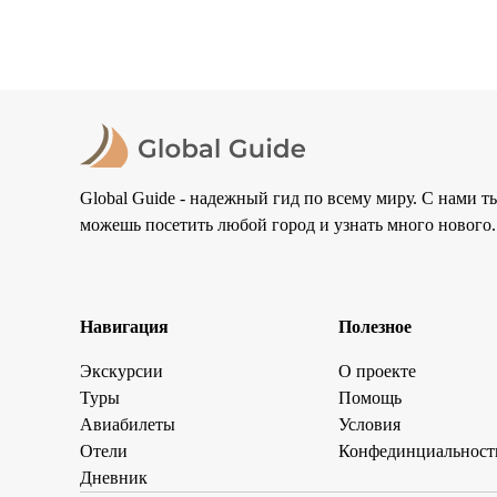
ежегодно привлекает сотни тысяч туристов. Город и
теплым морем, мягким климатом и развитой туристич
отдыхать семьям с детьми, молодежным компаниям и 
прогулками вдоль набережной и экскурсиями по жи
отдыха, […]
Global Guide - надежный гид по всему миру. С нами т
можешь посетить любой город и узнать много нового.
Навигация
Полезное
Экскурсии
О проекте
Туры
Помощь
Авиабилеты
Условия
Отели
Конфединциальност
Дневник