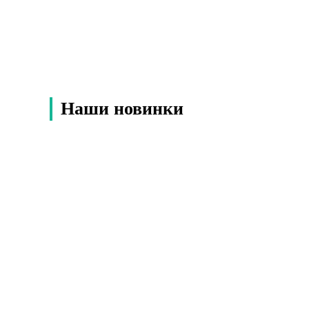
достопримечательностей Нячанга по
популярности, которые помогут туристам
спланировать поездку: что посмотреть за короткий
визит и куда сходить, если отпуск длится дольше.
Здесь есть идеи для […]
Наши новинки