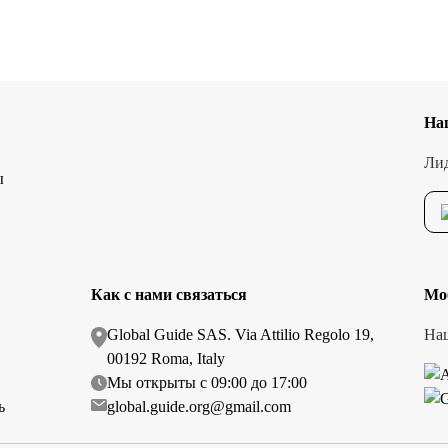
звестен широкими песчаными пляжами,
еской инфраструктурой. Здесь комфортно
тем, кто предпочитает спокойный отпуск с
вописным окрестностям. Помимо пляжного
На
Лид
ы
Как с нами связаться
Моб
Global Guide SAS. Via Attilio Regolo 19,
Наш
00192 Roma, Italy
Мы открыты с 09:00 до 17:00
ь
global.guide.org@gmail.com