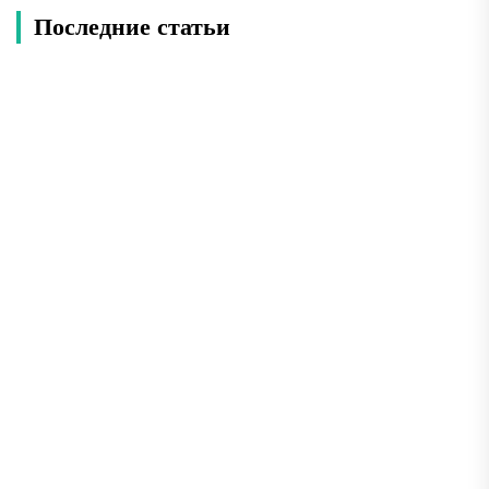
Последние статьи
20 достопримечательностей в Гюмри: красивые
места, которые стоит посмотреть