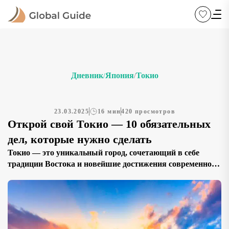
Дневник
Япония
Токио
/
/
23.03.2025
16 мин
420 просмотров
Открой свой Токио — 10 обязательных
дел, которые нужно сделать
Токио — это уникальный город, сочетающий в себе
традиции Востока и новейшие достижения современного
мира. Неоновая реклама, сверкающие небоскрёбы,
старинные храмы, уютные улочки и знаменитая
японская кухня делают столицу Японии одним из самых
привлекательных туристических направлений в мире.
Однако, чтобы по-настоящему понять и прочувствовать