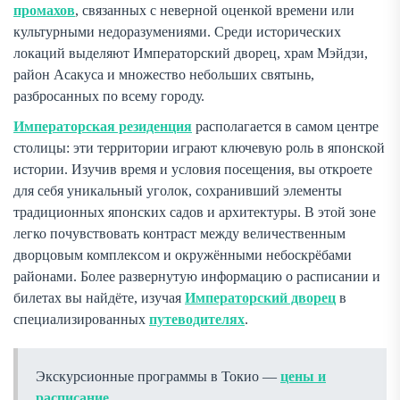
промахов
, связанных с неверной оценкой времени или
культурными недоразумениями. Среди исторических
локаций выделяют Императорский дворец, храм Мэйдзи,
район Асакуса и множество небольших святынь,
разбросанных по всему городу.
Императорская резиденция
располагается в самом центре
столицы: эти территории играют ключевую роль в японской
истории. Изучив время и условия посещения, вы откроете
для себя уникальный уголок, сохранивший элементы
традиционных японских садов и архитектуры. В этой зоне
легко почувствовать контраст между величественным
дворцовым комплексом и окружёнными небоскрёбами
районами. Более развернутую информацию о расписании и
билетах вы найдёте, изучая
Императорский дворец
в
специализированных
путеводителях
.
Экскурсионные программы в Токио —
цены и
расписание
.