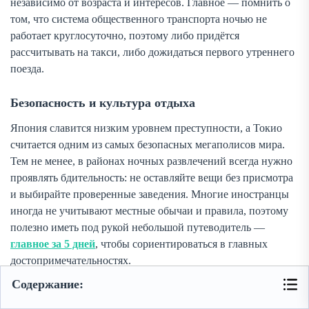
независимо от возраста и интересов. Главное — помнить о
том, что система общественного транспорта ночью не
работает круглосуточно, поэтому либо придётся
рассчитывать на такси, либо дожидаться первого утреннего
поезда.
Безопасность и культура отдыха
Япония славится низким уровнем преступности, а Токио
считается одним из самых безопасных мегаполисов мира.
Тем не менее, в районах ночных развлечений всегда нужно
проявлять бдительность: не оставляйте вещи без присмотра
и выбирайте проверенные заведения. Многие иностранцы
иногда не учитывают местные обычаи и правила, поэтому
полезно иметь под рукой небольшой путеводитель —
главное за 5 дней
, чтобы сориентироваться в главных
достопримечательностях.
Содержание:
Если вы планируете ночной выход с друзьями или
коллегами, будьте готовы к культуре «номикай» —