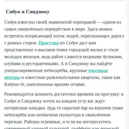
Сибуя и Синдзюку
Сибуя известна своей знаменитой переправой — одним из
самых оживлённых перекрёстков в мире. Здесь можно
встретить потрясающий поток людей, пересекающих дорогу
с разных сторон.
Прогулка
по Сибуе даст вам
представление о высоком темпе городской жизни и стиле
молодых японцев, ведь район славится модными бутиками,
клубами и ресторанчиками. А в Синдзюку вы найдёте
ультрасовременные небоскрёбы, крупные
торговые
центры
и известные развлекательные кварталы, такие как
Кабуки-тё, наполненные яркими огнями.
Рекомендуется заложить достаточно времени на прогулку: в
Сибуе и Синдзюку почти на каждом углу вас ждут
интересные находки, будь то скрытый бар на верхнем этаже
небоскрёба или необычная скульптура в оживлённом
переходе. Районы огромные, и если вы интересуетесь
современной уличной культурой, граффити или японской