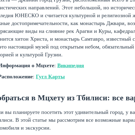
истических направлений. Этот небольшой, но историчес
ледия ЮНЕСКО и считается культурной и религиозной ж
жные достопримечательности, как монастырь Джвари, в
рясающие виды на слияние рек Арагви и Куры, кафедрал
нится хитон Христа, и монастырь Самтавро, известный
то настоящий музей под открытым небом, обязательный 
орией и культурой Грузии.
Информация о Мцхете
:
Википедия
Расположение
:
Гугл Карты
обраться в Мцхету из Тбилиси: все в
и вы планируете посетить этот удивительный город, у ва
лиси. В этой статье мы рассмотрим все возможные вари
омобиля и экскурсии.