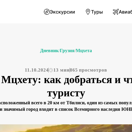
Экскурсии
Туры
Авиа
Дневник
Грузия
Мцхета
/
/
11.10.2024
13 мин
865 просмотров
 Мцхету: как добраться и ч
туристу
асположенный всего в 20 км от Тбилиси, один из самых попу
ки значимый город входит в список Всемирного наследия ЮН
Здесь находятся такие важные достопримечательности, как
а холме и открывающий потрясающие виды на слияние рек [