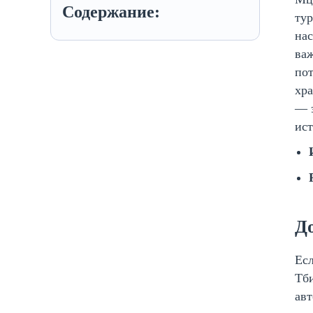
Содержание:
тур
нас
ва
пот
хра
— э
ист
Д
Есл
Тби
авт