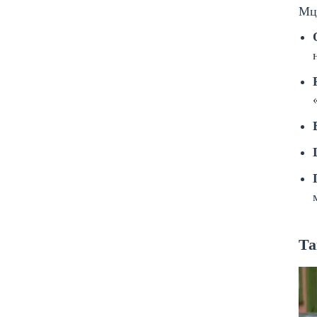
Мцх
Та