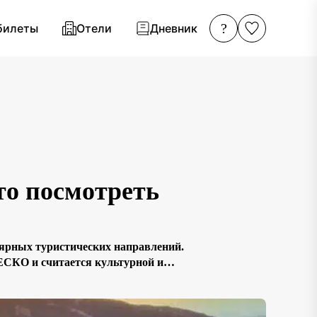
?
билеты
Отели
Дневник
то посмотреть
лярных туристических направлений.
ЕСКО и считается культурной и
 монастырь Джвари, возвышающийся
…]