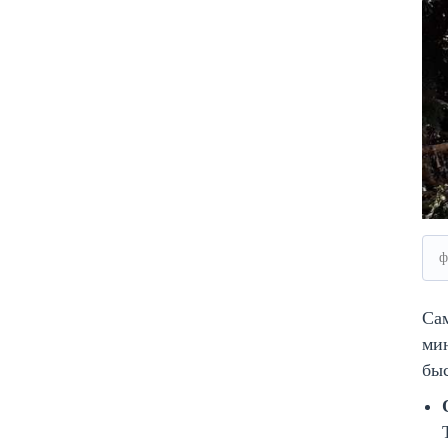
ф
Са
мин
быс