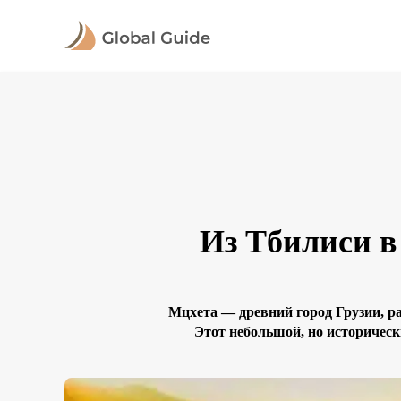
Из Тбилиси в
Мцхета — древний город Грузии, р
Этот небольшой, но историчес
религиозной жемчужиной Грузии. 
н