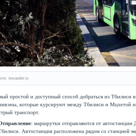
ото: inwander.io
мый простой и доступный способ добраться из Тбилиси
ивэны, которые курсируют между Тбилиси и Мцхетой на
трый транспорт.
Отправление
: маршрутки отправляются от автостанции Д
Тбилиси. Автостанция расположена рядом со станцией мет