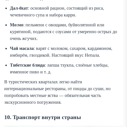
Дал-бхат
: основной рацион, состоящий из риса,
чечевичного супа и набора карри.
Мо:мо
: пельмени с овощами, буйволятиной или
курятиной, подаются с соусами от умеренно острых до
очень жгучих.
Чай масала
: варят с молоком, сахаром, кардамоном,
имбирём, гвоздикой. Настоящий вкус Непала.
Тибетские блюда
: лапша тхукпа, слоёные хлебцы,
ячменное пиво и т. д.
В туристических кварталах легко найти
интернациональные рестораны, от пиццы до суши, но
попробовать местные яства — обязательная часть
экскурсионного погружения.
10. Транспорт внутри страны