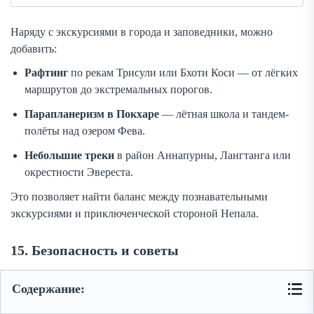
Наряду с экскурсиями в города и заповедники, можно
добавить:
Рафтинг
по рекам Трисули или Бхоти Коси — от лёгких
маршрутов до экстремальных порогов.
Парапланеризм в Покхаре
— лётная школа и тандем-
полёты над озером Фева.
Небольшие треки
в район Аннапурны, Лангтанга или
окрестности Эвереста.
Это позволяет найти баланс между познавательными
экскурсиями и приключенческой стороной Непала.
15. Безопасность и советы
Хотя Непал относительно безопасен, важно помнить о:
Содержание:
Остерегайтесь карманных краж в Тамеле и на