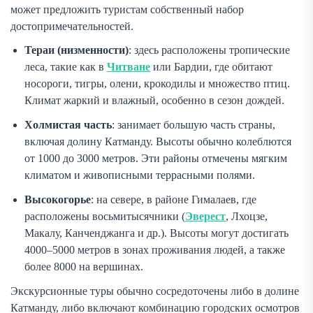
может предложить туристам собственный набор
достопримечательностей.
Тераи (низменности)
: здесь расположены тропические
леса, такие как в
Читване
или Бардии, где обитают
носороги, тигры, олени, крокодилы и множество птиц.
Климат жаркий и влажный, особенно в сезон дождей.
Холмистая часть
: занимает большую часть страны,
включая долину Катманду. Высоты обычно колеблются
от 1000 до 3000 метров. Эти районы отмечены мягким
климатом и живописными террасными полями.
Высокогорье
: на севере, в районе Гималаев, где
расположены восьмитысячники (
Эверест
, Лхоцзе,
Макалу, Канченджанга и др.). Высоты могут достигать
4000–5000 метров в зонах проживания людей, а также
более 8000 на вершинах.
Экскурсионные туры обычно сосредоточены либо в долине
Катманду, либо включают комбинацию городских осмотров