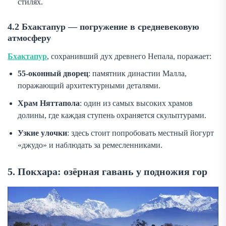
стилях.
4.2 Бхактапур — погружение в средневековую
атмосферу
Бхактапур
, сохранивший дух древнего Непала, поражает:
55-оконный дворец
: памятник династии Малла,
поражающий архитектурными деталями.
Храм Няттапола
: один из самых высоких храмов
долины, где каждая ступень охраняется скульптурами.
Узкие улочки
: здесь стоит попробовать местный йогурт
«джудо» и наблюдать за ремесленниками.
5. Покхара: озёрная гавань у подножия гор