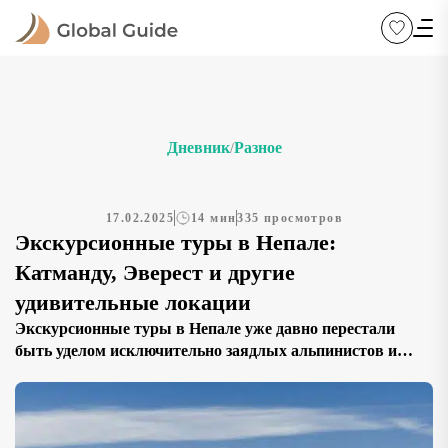
Дневник
Разное
/
17.02.2025
14 мин
335 просмотров
Экскурсионные туры в Непале:
Катманду, Эверест и другие
удивительные локации
Экскурсионные туры в Непале уже давно перестали
быть уделом исключительно заядлых альпинистов и
искателей приключений, готовых идти на любые риски
ради близкого контакта с вершинами Гималаев. На
самом деле эта страна способна предложить
путешественникам нечто гораздо большее, чем сложные