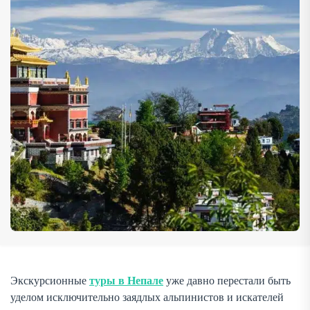
маршруты к базовым лагерям Эвереста или
Аннапурны. Непал охватывает огромное культурное
наследие, многовековые традиции, уникальную
архитектуру, […]
Экскурсионные
туры в Непале
уже давно перестали быть
уделом исключительно заядлых альпинистов и искателей