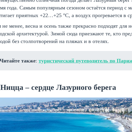
еимущественно солнечная погода делает Лазурный берег
мя года. Самым популярным сезоном остаётся период с ма
тигает приятных +22…+25 °C, а воздух прогревается в ср
 не менее, весна и осень также прекрасно подходят для 
одской архитектурой. Зимой сюда приезжают те, кто пре
одой без столпотворений на пляжах и в отелях.
Читайте также
:
туристический путеводитель по Пари
 Ницца – сердце Лазурного берега