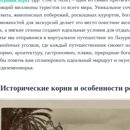
ящий миллионы туристов со всего мира. Уникальное соч
имата, живописных побережий, роскошных курортов, бог
можностей для экскурсий делает это место поистине жел
а, а мягкие сезоны создают идеальные условия для отдых
тье мы отправимся в виртуальное путешествие по Лазурн
динённых уголков, где каждый путешественник сможет н
орию, архитектуру, гастрономию, пляжи, природные бога
обы помочь вам спланировать идеальный маршрут и окун
едиземноморья.
 Исторические корни и особенности р