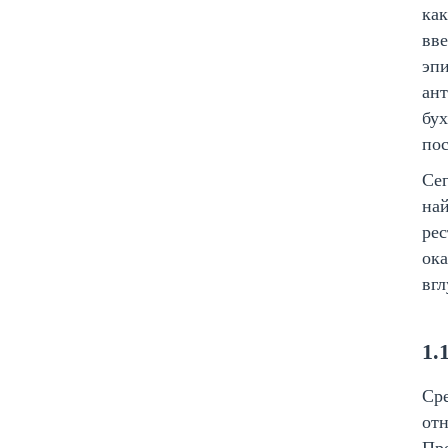
как
вве
эпи
ант
бух
по
Сег
най
рес
ока
вгл
1.
Сре
отн