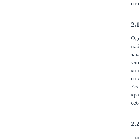
соб
2.
Одн
наб
зак
уло
кол
сов
Есл
кра
себ
2.
Ниц