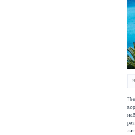
Н
Ниц
вор
наб
раз
жиз