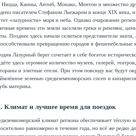
 Ницца, Канны, Антиб, Монако, Ментон и множество др
дено писателем Стефаном Льежаром в конце XIX века, и 
тет «лазурности» моря и неба. Однако очарование регио
ичные времена эти земли заселяли греки и римляне, це
ты. Позднее здесь начали селиться представители знати,
способствовали превращению городов в фешенебельные 
одня Лазурный берег сочетает в себе богатое историчес
дёте здесь огромное количество музеев, галерей, театро
тораны и элитные отели. При этом повсюду вас будут о
ймлённое зеленью средиземноморских сосен и кипарисов
убь материка.
1. Климат и лучшее время для поездок
диземноморский климат региона обеспечивает тёплую зи
осительно равномерно в течение года, но всё же редко д