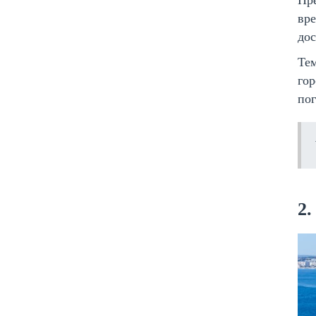
Пр
вре
дос
Тем
гор
пог
2.