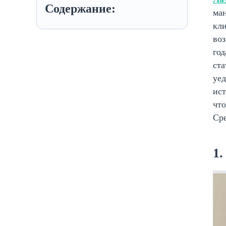
Содержание:
ман
кл
воз
год
ста
уе
ист
чт
Ср
1.