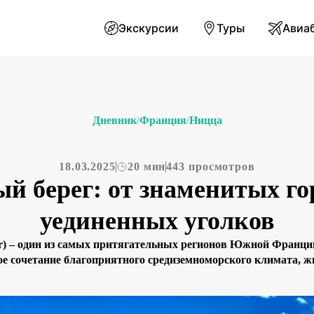
Экскурсии
Туры
Авиа
Дневник
Франция
Ницца
/
/
18.03.2025
20 мин
443 просмотров
й берег: от знаменитых го
уединенных уголков
zur) – один из самых притягательных регионов Южной Франц
ное сочетание благоприятного средиземноморского климата,
зни и многочисленных возможностей для экскурсий делает эт
т большую часть года, а мягкие сезоны создают идеальные ус