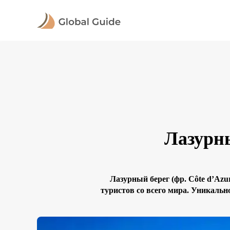
Лазурны
Лазурный берег (фр. Côte d’A
туристов со всего мира. Уникаль
курортов, богатой культурной жи
солнце свети