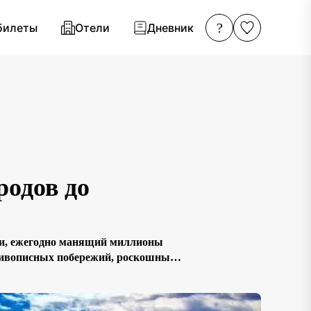
?
билеты
Отели
Дневник
родов до
ии, ежегодно манящий миллионы
 живописных побережий, роскошных
о место поистине желанным. Здесь
ловия для […]