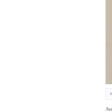
И
Лаз