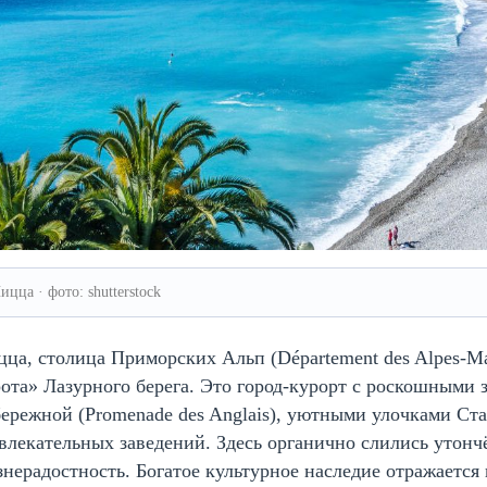
ицца · фото: shutterstock
ца, столица Приморских Альп (Département des Alpes-Mar
ота» Лазурного берега. Это город-курорт с роскошными
ережной (Promenade des Anglais), уютными улочками Ста
влекательных заведений. Здесь органично слились утонч
нерадостность. Богатое культурное наследие отражается 