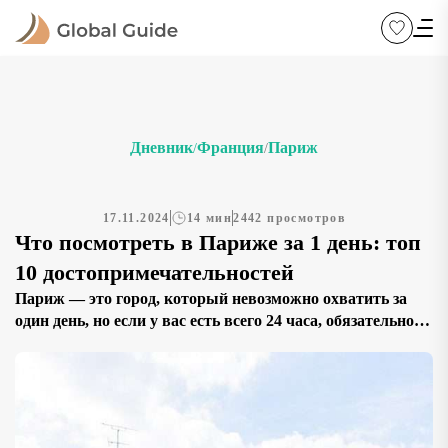
Дневник
Франция
Париж
/
/
17.11.2024
14 мин
2442 просмотров
Что посмотреть в Париже за 1 день: топ
10 достопримечательностей
Париж — это город, который невозможно охватить за
один день, но если у вас есть всего 24 часа, обязательно
стоит увидеть его самые знаковые места. В этой статье
мы расскажем о 10 главных достопримечательностях
столицы Франции, которые помогут вам быстро
познакомиться с городом и почувствовать его
уникальную атмосферу. Мы предложим маршрут,