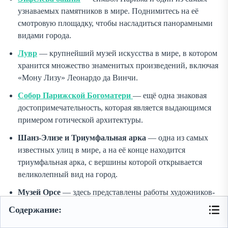
узнаваемых памятников в мире. Поднимитесь на её
смотровую площадку, чтобы насладиться панорамными
видами города.
Лувр
— крупнейший музей искусства в мире, в котором
хранится множество знаменитых произведений, включая
«Мону Лизу» Леонардо да Винчи.
Собор Парижской Богоматери
— ещё одна знаковая
достопримечательность, которая является выдающимся
примером готической архитектуры.
Шанз-Элизе и Триумфальная арка
— одна из самых
известных улиц в мире, а на её конце находится
триумфальная арка, с вершины которой открывается
великолепный вид на город.
Музей Орсе
— здесь представлены работы художников-
импрессионистов, таких как Моне и Ван Гог.
Содержание: