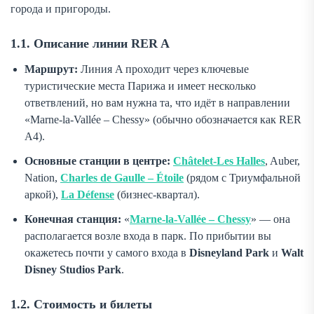
города и пригороды.
1.1. Описание линии RER A
Маршрут:
Линия A проходит через ключевые
туристические места Парижа и имеет несколько
ответвлений, но вам нужна та, что идёт в направлении
«Marne-la-Vallée – Chessy» (обычно обозначается как
RER
A4
).
Основные станции в центре:
Châtelet-Les Halles
, Auber,
Nation,
Charles de Gaulle – Étoile
(рядом с Триумфальной
аркой),
La Défense
(бизнес-квартал).
Конечная станция:
«
Marne-la-Vallée – Chessy
» — она
располагается возле входа в парк. По прибытии вы
окажетесь почти у самого входа в
Disneyland Park
и
Walt
Disney Studios Park
.
1.2. Стоимость и билеты