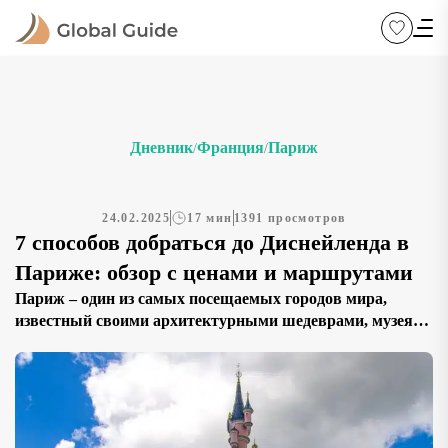
Дневник
Франция
Париж
/
/
24.02.2025
17 мин
1391 просмотров
7 способов добраться до Диснейленда в
Париже: обзор с ценами и маршрутами
Париж – один из самых посещаемых городов мира,
известный своими архитектурными шедеврами, музеями
и романтической атмосферой. Однако многие туристы и
семьи с детьми приезжают сюда не только ради
Эйфелевой башни и Лувра, но и ради сказочного
королевства развлечений — Диснейленда. Этот
знаменитый парк, расположенный всего в нескольких