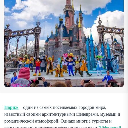
десятках километров к востоку от столицы, манит
миллионы […]
Париж
– один из самых посещаемых городов мира,
известный своими архитектурными шедеврами, музеями и
романтической атмосферой. Однако многие туристы и
семьи с детьми приезжают сюда не только ради
Эйфелевой