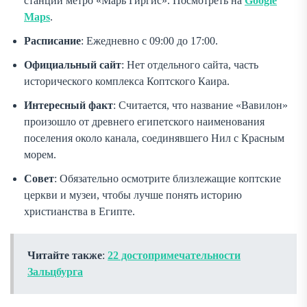
станции метро «Марь Гиргис». Посмотреть на
Google
Maps
.
Расписание
: Ежедневно с 09:00 до 17:00.
Официальный сайт
: Нет отдельного сайта, часть
исторического комплекса Коптского Каира.
Интересный факт
: Считается, что название «Вавилон»
произошло от древнего египетского наименования
поселения около канала, соединявшего Нил с Красным
морем.
Совет
: Обязательно осмотрите близлежащие коптские
церкви и музеи, чтобы лучше понять историю
христианства в Египте.
Читайте также
:
22 достопримечательности
Зальцбурга