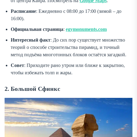
от центра Каира. Посмотреть на
Google Maps
.
Расписание
: Ежедневно с 08:00 до 17:00 (зимой – до
16:00).
Официальная страница
:
egymonuments.com
Интересный факт
: До сих пор существует множество
теорий о способе строительства пирамид, и точный
метод подъёма многотонных блоков остаётся загадкой.
Совет
: Приходите рано утром или ближе к закрытию,
чтобы избежать толп и жары.
2. Большой Сфинкс