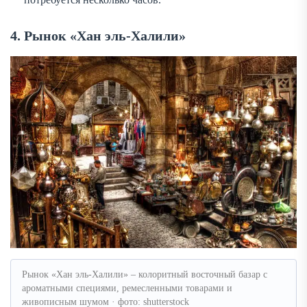
4. Рынок «Хан эль-Халили»
Рынок «Хан эль-Халили» – колоритный восточный базар с
ароматными специями, ремесленными товарами и
живописным шумом · фото: shutterstock