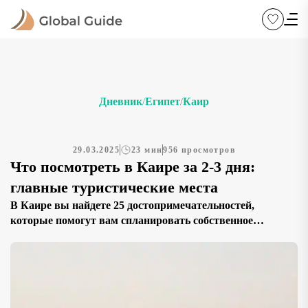
Дневник
Египет
Каир
/
/
29.03.2025
23 мин
956 просмотров
Что посмотреть в Каире за 2-3 дня:
главные туристические места
В Каире вы найдете 25 достопримечательностей,
которые помогут вам спланировать собственное
путешествие. Эта статья не является готовым
путеводителем, а представляет собой сборник
уникальных мест древнего города, отражающих его
многовековую историю и динамичное современное
развитие. Здесь собраны знаменитые музеи,