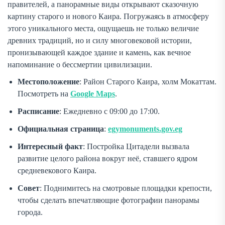
правителей, а панорамные виды открывают сказочную
картину старого и нового Каира. Погружаясь в атмосферу
этого уникального места, ощущаешь не только величие
древних традиций, но и силу многовековой истории,
пронизывающей каждое здание и камень, как вечное
напоминание о бессмертии цивилизации.
Местоположение
: Район Старого Каира, холм Мокаттам.
Посмотреть на
Google Maps
.
Расписание
: Ежедневно с 09:00 до 17:00.
Официальная страница
:
egymonuments.gov.eg
Интересный факт
: Постройка Цитадели вызвала
развитие целого района вокруг неё, ставшего ядром
средневекового Каира.
Совет
: Поднимитесь на смотровые площадки крепости,
чтобы сделать впечатляющие фотографии панорамы
города.