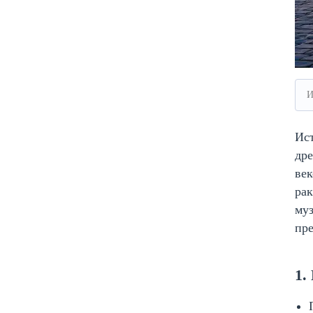
И
Ист
дре
век
рак
му
пре
1.