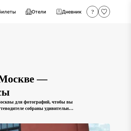
?
билеты
Отели
Дневник
 Москве —
сы
Москвы для фотографий, чтобы вы
путеводителе собраны удивительные
самблей и знаменитых сталинских