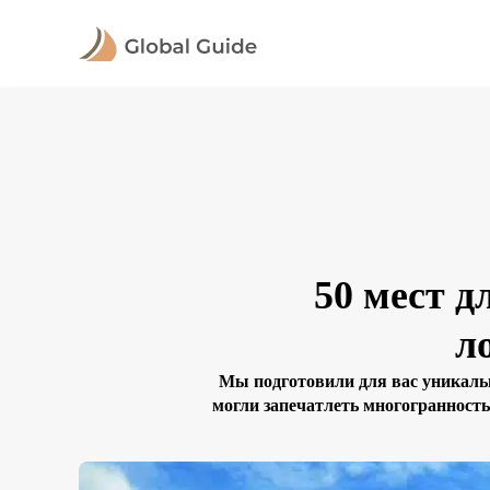
50 мест 
л
Мы подготовили для вас уникаль
могли запечатлеть многогранность
места и необычные ракурсы на л