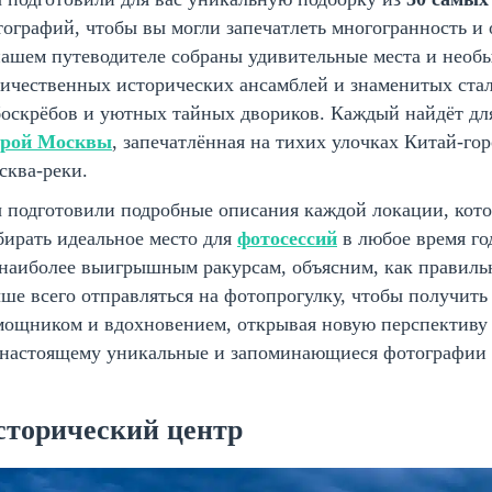
ографий, чтобы вы могли запечатлеть многогранность и 
ашем путеводителе собраны удивительные места и необы
личественных исторических ансамблей и знаменитых ста
оскрёбов и уютных тайных двориков. Каждый найдёт для 
арой Москвы
, запечатлённая на тихих улочках Китай-го
сква-реки.
подготовили подробные описания каждой локации, котор
ирать идеальное место для
фотосессий
в любое время го
наиболее выигрышным ракурсам, объясним, как правильно
ше всего отправляться на фотопрогулку, чтобы получить
мощником и вдохновением, открывая новую перспектив
-настоящему уникальные и запоминающиеся фотографии 
сторический центр