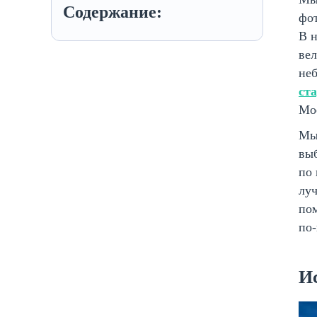
Содержание:
фот
В н
ве
неб
ст
Мо
Мы 
выб
по 
луч
по
по
И