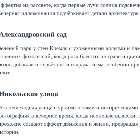
эффектна на рассвете, когда первые лучи солнца подсве
вечерняя иллюминация подчёркивает детали архитектуры
 Александровский сад
Зелёный парк у стен Кремля с ухоженными аллеями и па
утренних фотосессий, когда роса блестит на траве и цве
огонь добавляют серьёзности и драматизма, особенно пр
плит.
 Никольская улица
Эта пешеходная улица с яркими огнями и историческими 
фотографиях в вечернее время, когда неоновые вывески
прохожие создают эффект движения и жизни, превращая 
истории.