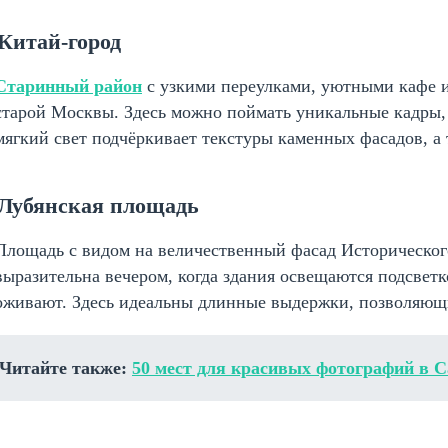
 Китай-город
Старинный район
с узкими переулками, уютными кафе 
старой Москвы. Здесь можно поймать уникальные кадры, 
мягкий свет подчёркивает текстуры каменных фасадов, а 
 Лубянская площадь
Площадь с видом на величественный фасад Исторического
выразительна вечером, когда здания освещаются подсвет
оживают. Здесь идеальны длинные выдержки, позволяющи
Читайте также:
50 мест для красивых фотографий в С