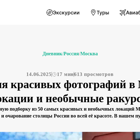
Экскурсии
Туры
Авиа
Дневник
Россия
Москва
/
/
14.06.2025
17 мин
613 просмотров
для красивых фотографий в
окации и необычные ракур
ную подборку из 50 самых красивых и необычных локаций 
 и очарование столицы России во всей её красоте. В нашем 
юбой вкус и настроение: от величественных исторических ан
высоток до современных стеклянных небоскрёбов […]