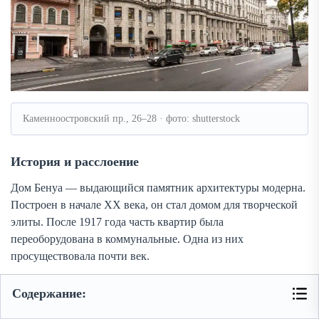
Каменноостровский пр., 26–28 · фото: shutterstock
История и расслоение
Дом Бенуа — выдающийся памятник архитектуры модерна.
Построен в начале XX века, он стал домом для творческой
элиты. После 1917 года часть квартир была
переоборудована в коммунальные. Одна из них
просуществовала почти век.
Посмотреть расположение на
Яндекс Карте
или
Google
Содержание:
Maps
.