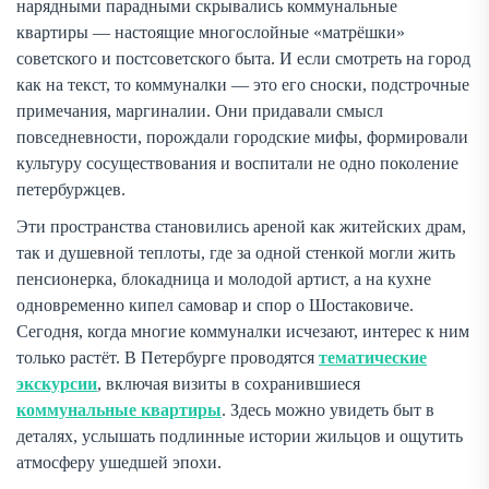
нарядными парадными скрывались коммунальные
квартиры — настоящие многослойные «матрёшки»
советского и постсоветского быта. И если смотреть на город
как на текст, то коммуналки — это его сноски, подстрочные
примечания, маргиналии. Они придавали смысл
повседневности, порождали городские мифы, формировали
культуру сосуществования и воспитали не одно поколение
петербуржцев.
Эти пространства становились ареной как житейских драм,
так и душевной теплоты, где за одной стенкой могли жить
пенсионерка, блокадница и молодой артист, а на кухне
одновременно кипел самовар и спор о Шостаковиче.
Сегодня, когда многие коммуналки исчезают, интерес к ним
только растёт. В Петербурге проводятся
тематические
экскурсии
, включая визиты в сохранившиеся
коммунальные квартиры
. Здесь можно увидеть быт в
деталях, услышать подлинные истории жильцов и ощутить
атмосферу ушедшей эпохи.