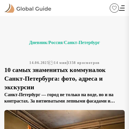
Дневник
Россия
Санкт-Петербург
/
/
14.06.2025
14 мин
1358 просмотров
10 самых знаменитых коммуналок
Санкт-Петербурга: фото, адреса и
экскурсии
Санкт-Петербург — город не только на воде, но и на
контрастах. За витиеватыми лепными фасадами и
нарядными парадными скрывались коммунальные
квартиры — настоящие многослойные «матрёшки»
советского и постсоветского быта. И если смотреть на
город как на текст, то коммуналки — это его сноски,