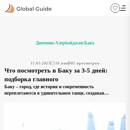
Дневник
Aзербайджан
Баку
/
/
17.03.2025
19 мин
981 просмотров
Что посмотреть в Баку за 3-5 дней:
подборка главного
Баку – город, где история и современность
переплетаются в удивительном танце, создавая
неповторимый колорит. Здесь древние мечети
соседствуют с футуристическими зданиями, а уютные
улочки и шумные рынки наполняют пространство
живой энергией. Прогулки по городу дарят ощущение
прикосновения к прошлому, одновременно открывая