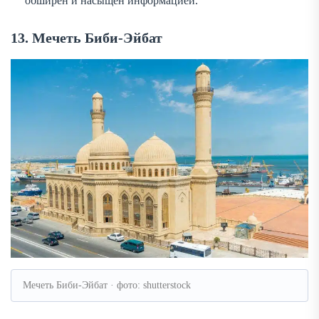
обширен и насыщен информацией.
13. Мечеть Биби-Эйбат
Мечеть Биби-Эйбат · фото: shutterstock