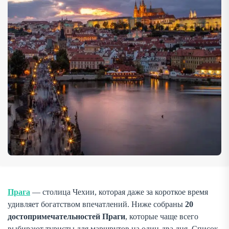
знакомство с городом. В подборке есть всё: знаменитые
пражские музеи, […]
Прага
— столица Чехии, которая даже за короткое время
удивляет богатством впечатлений. Ниже собраны
20
достопримечательностей Праги
, которые чаще всего
выбирают туристы для маршрутов на один-два дня. Список