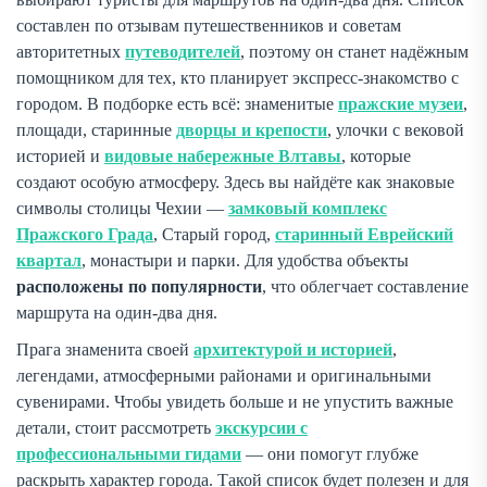
составлен по отзывам путешественников и советам
авторитетных
путеводителей
, поэтому он станет надёжным
помощником для тех, кто планирует экспресс-знакомство с
городом. В подборке есть всё: знаменитые
пражские музеи
,
площади, старинные
дворцы и крепости
, улочки с вековой
историей и
видовые набережные Влтавы
, которые
создают особую атмосферу. Здесь вы найдёте как знаковые
символы столицы Чехии —
замковый комплекс
Пражского Града
, Старый город,
старинный Еврейский
квартал
, монастыри и парки. Для удобства объекты
расположены по популярности
, что облегчает составление
маршрута на один-два дня.
Прага знаменита своей
архитектурой и историей
,
легендами, атмосферными районами и оригинальными
сувенирами. Чтобы увидеть больше и не упустить важные
детали, стоит рассмотреть
экскурсии с
профессиональными гидами
— они помогут глубже
раскрыть характер города. Такой список будет полезен и для