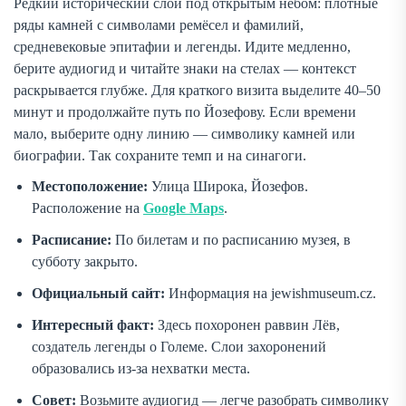
Редкий исторический слой под открытым небом: плотные
ряды камней с символами ремёсел и фамилий,
средневековые эпитафии и легенды. Идите медленно,
берите аудиогид и читайте знаки на стелах — контекст
раскрывается глубже. Для краткого визита выделите 40–50
минут и продолжайте путь по Йозефову. Если времени
мало, выберите одну линию — символику камней или
биографии. Так сохраните темп и на синагоги.
Местоположение:
Улица Широка, Йозефов.
Расположение на
Google Maps
.
Расписание:
По билетам и по расписанию музея, в
субботу закрыто.
Официальный сайт:
Информация на jewishmuseum.cz.
Интересный факт:
Здесь похоронен раввин Лёв,
создатель легенды о Големе. Слои захоронений
образовались из-за нехватки места.
Совет:
Возьмите аудиогид — легче разобрать символику