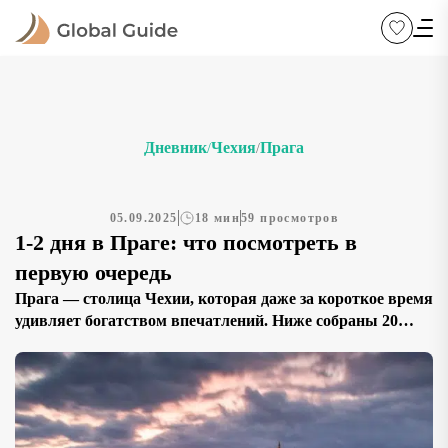
Дневник
Чехия
Прага
/
/
05.09.2025
18 мин
59 просмотров
1-2 дня в Праге: что посмотреть в
первую очередь
Прага — столица Чехии, которая даже за короткое время
удивляет богатством впечатлений. Ниже собраны 20
достопримечательностей Праги, которые чаще всего
выбирают туристы для маршрутов на один-два дня.
Список составлен по отзывам путешественников и
советам авторитетных путеводителей, поэтому он станет
надёжным помощником для тех, кто планирует экспресс-