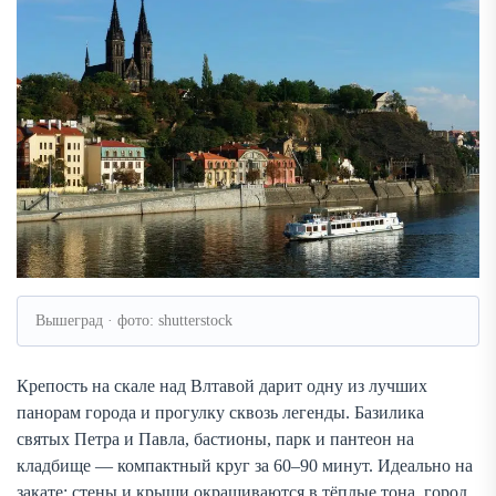
Вышеград · фото: shutterstock
Крепость на скале над Влтавой дарит одну из лучших
панорам города и прогулку сквозь легенды. Базилика
святых Петра и Павла, бастионы, парк и пантеон на
кладбище — компактный круг за 60–90 минут. Идеально на
закате: стены и крыши окрашиваются в тёплые тона, город