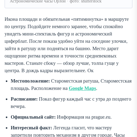
Астрономические часы Орлой · фото: shutterstock
Икона площади и обязательная «пятиминутка» в маршруте
по центру. Подойдите немного заранее, чтобы спокойно
увидеть мини-спектакль фигур и астрономический
циферблат. После показа удобно уйти на соседние улочки,
зайти в ратушу или подняться на башню. Место дарит
ощущение ритма времени и точности средневековых
мастеров. Станьте сбоку — обзор лучше, толпа гуще у
центра. В дождь кадры выразительнее. Ок
Местоположение:
Староместская ратуша, Староместская
площадь. Расположение на
Google Maps
.
Расписание:
Показ фигур каждый час с утра до позднего
вечера.
Официальный сайт:
Информация на prague.eu.
Интересный факт:
Легенда гласит, что мастеру
запретили повторить механизм в другом городе. Часы