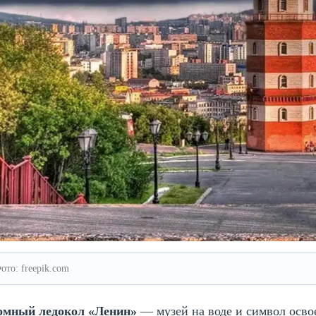
ото: freepik.com
омный ледокол «Ленин»
— музей на воде и символ осв