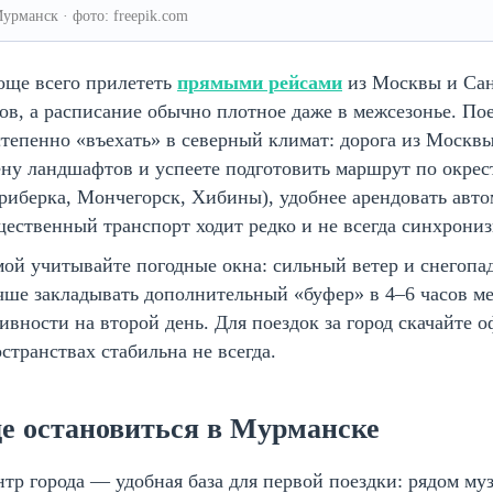
урманск · фото: freepik.com
още всего прилететь
прямыми рейсами
из Москвы и Санк
ов, а расписание обычно плотное даже в межсезонье. Пое
тепенно «въехать» в северный климат: дорога из Москвы
ну ландшафтов и успеете подготовить маршрут по окрес
риберка, Мончегорск, Хибины), удобнее арендовать авто
ественный транспорт ходит редко и не всегда синхрониз
ой учитывайте погодные окна: сильный ветер и снегопад
чше закладывать дополнительный «буфер» в 4–6 часов м
ивности на второй день. Для поездок за город скачайте
странствах стабильна не всегда.
де остановиться в Мурманске
тр города — удобная база для первой поездки: рядом му