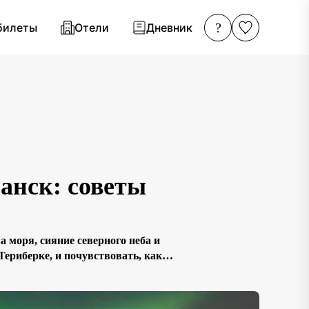
?
билеты
Отели
Дневник
анск: советы
моря, сияние северного неба и
Териберке, и почувствовать, как
, подготовить одежду и заранее