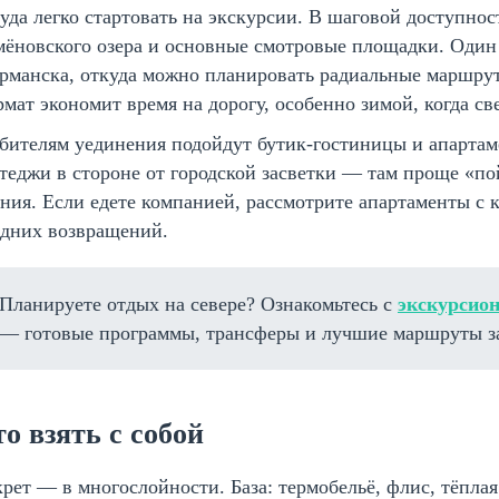
уда легко стартовать на экскурсии. В шаговой доступнос
мёновского озера и основные смотровые площадки. Оди
манска, откуда можно планировать радиальные маршруты
мат экономит время на дорогу, особенно зимой, когда св
ителям уединения подойдут бутик-гостиницы и апартаме
теджи в стороне от городской засветки — там проще «по
ния. Если едете компанией, рассмотрите апартаменты с к
здних возвращений.
Планируете отдых на севере? Ознакомьтесь с
экскурсио
— готовые программы, трансферы и лучшие маршруты з
о взять с собой
рет — в многослойности. База: термобельё, флис, тёпл