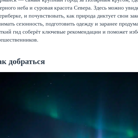
ерного неба и суровая красота Севера. Здесь можно уви
ериберке, и почувствовать, как природа диктует свои з
имать сезонность, подготовить одежду и заранее продум
аткий гид соберёт ключевые рекомендации и поможет из
тешественников.
ак добраться