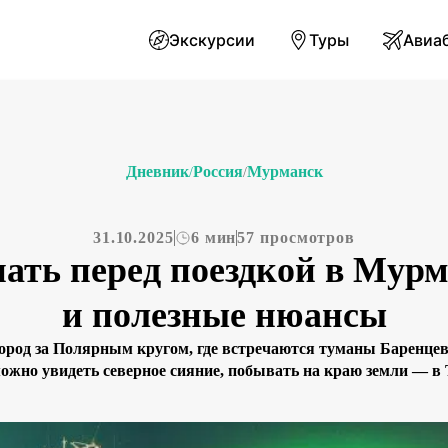
Экскурсии
Туры
Авиа
Дневник
Россия
Мурманск
/
/
31.10.2025
6 мин
57 просмотров
нать перед поездкой в Мурм
и полезные нюансы
од за Полярным кругом, где встречаются туманы Баренцева 
можно увидеть северное сияние, побывать на краю земли — в 
Чтобы поездка прошла комфортно, важно понимать сезонность
продумать логистику по Кольскому полуострову. […]