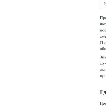
М
Пр
час
пос
сме
(Те
общ
Зим
Лу
акт
про
Г
Цен