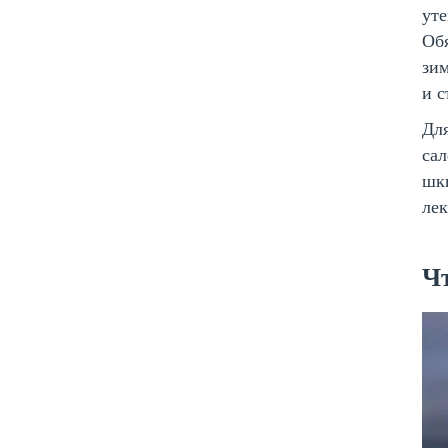
уте
Обя
зим
и с
Дл
сал
шкв
лек
Ч