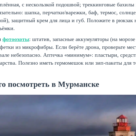
плённая, с нескользкой подошвой; треккинговые бахилы 
зательно: шапка, перчатки/варежки, баф, термос, солнц
ой), защитный крем для лица и губ. Положите в рюкзак
ъёмки.
я
фотоохоты
: штатив, запасные аккумуляторы (на морозе 
фетки из микрофибры. Если берёте дрона, проверьте мес
але небезопасно. Аптечка «минимум»: пластыри, средст
арства. Полезно иметь гермомешок или зип-пакеты для 
то посмотреть в Мурманске