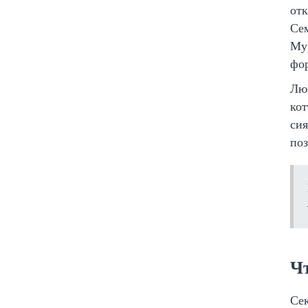
отк
Се
Мур
фор
Люб
кот
сия
по
Чт
Сек