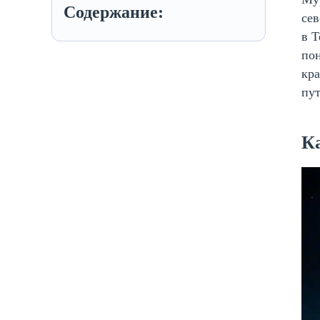
Содержание:
сев
в Т
пон
кр
пу
К