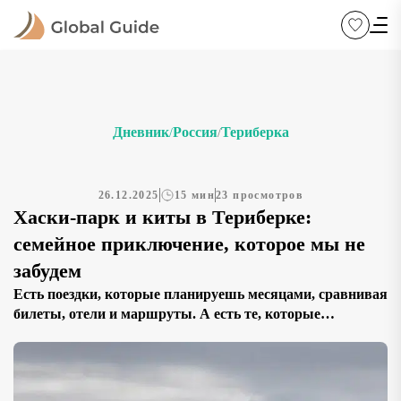
Дневник
Россия
Териберка
/
/
26.12.2025
15 мин
23 просмотров
Хаски-парк и киты в Териберке:
семейное приключение, которое мы не
забудем
Есть поездки, которые планируешь месяцами, сравнивая
билеты, отели и маршруты. А есть те, которые
рождаются из одной фразы ребёнка: «Мам, а правда, что
где-то можно увидеть китов по-настоящему?». В тот
вечер я поймала себя на мысли, что тоже давно хочу это
услышать — не через экран, не в фильме, а в живом