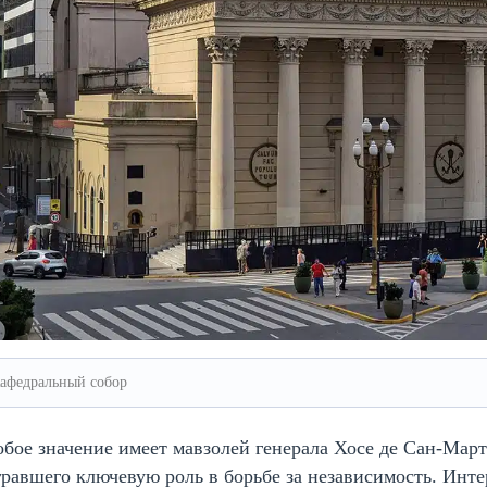
афедральный собор
бое значение имеет мавзолей генерала Хосе де Сан-Мар
равшего ключевую роль в борьбе за независимость. Инт