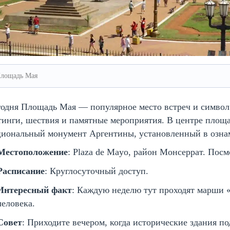
лощадь Мая
одня Площадь Мая — популярное место встреч и символ 
тинги, шествия и памятные мероприятия. В центре пло
циональный монумент Аргентины, установленный в озн
Местоположение
: Plaza de Mayo, район Монсеррат. Пос
Расписание
: Круглосуточный доступ.
Интересный факт
: Каждую неделю тут проходят марши
человека.
Совет
: Приходите вечером, когда исторические здания п