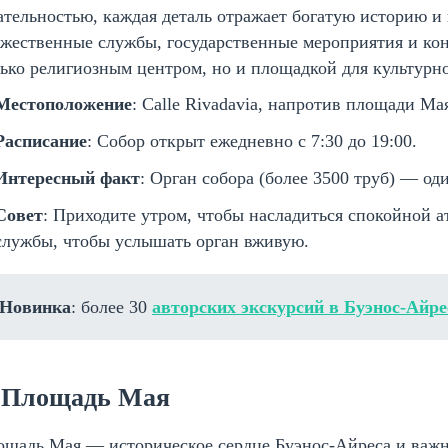
тельностью, каждая деталь отражает богатую историю и 
жественные службы, государственные мероприятия и кон
ько религиозным центром, но и площадкой для культурно
Местоположение
: Calle Rivadavia, напротив площади Ма
Расписание
: Собор открыт ежедневно с 7:30 до 19:00.
Интересный факт
: Орган собора (более 3500 труб) — 
Совет
: Приходите утром, чтобы насладиться спокойной а
службы, чтобы услышать орган вживую.
Новинка
: более 30
авторских экскурсий в Буэнос-Айре
. Площадь Мая
ощадь Мая — историческое сердце Буэнос-Айреса и важ