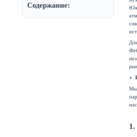
Содержание:
Южн
атм
сов
ист
Для
Феб
не
ры
Мы
пар
на
1