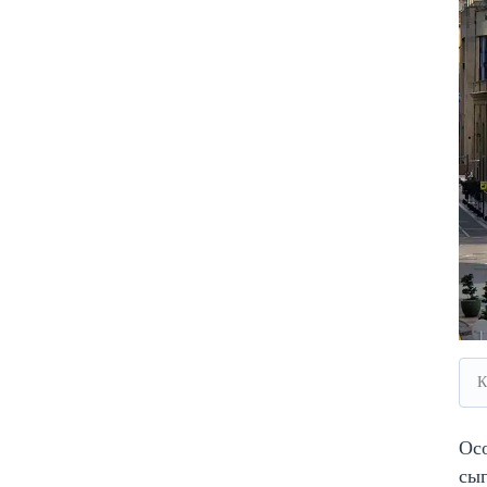
К
Осо
сыг