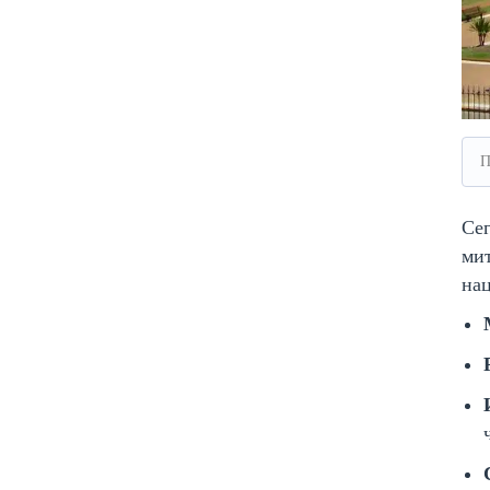
П
Сег
ми
на