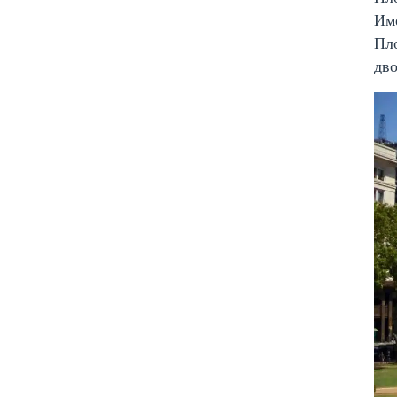
Име
Пл
дво