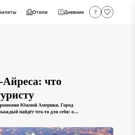
?
билеты
Отели
Дневник
-Айреса: что
туристу
астрономии Южной Америки. Город
каждый найдёт что-то для себя: от
ти уникальные сувениры. Буэнос-