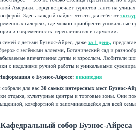
ой Америки. Город встречает туристов танго на улицах
осферой. Здесь каждый найдёт что-то для себя: от
экску
ременных галереях, где можно приобрести уникальные су
ория и современность переплетаются в гармонии.
 семей с детьми Буэнос-Айрес, даже
за 1 день,
предлагае
реро» с зелёными аллеями, Ботанический сад и разнооб
забываемые впечатления детям и взрослым. Любители шо
нки с изделиями ручной работы и уникальными сувенира
Информация о Буэнос-Айресе:
википедия
 собрали для вас
30 самых интересных мест Буэнос-Ай
ки отдыха, культурные центры и торговые зоны. Они пом
сыщенной, комфортной и запоминающейся для всей семь
. Кафедральный собор Буэнос-Айреса