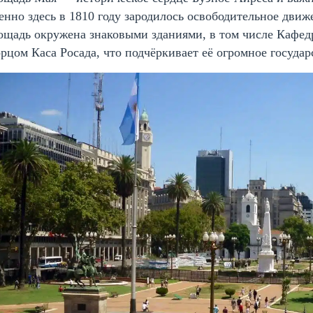
нно здесь в 1810 году зародилось освободительное движ
ощадь окружена знаковыми зданиями, в том числе Кафед
рцом Каса Росада, что подчёркивает её огромное государ