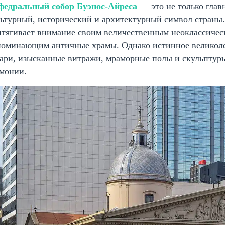
федральный собор Буэнос-Айреса
— это не только глав
льтурный, исторический и архитектурный символ страны
итягивает внимание своим величественным неоклассичес
поминающим античные храмы. Однако истинное великолеп
ари, изысканные витражи, мраморные полы и скульптуры
рмонии.