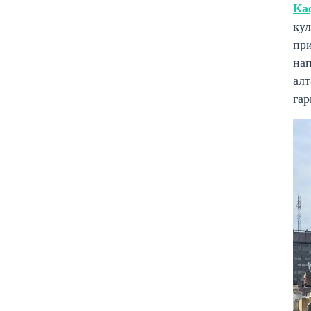
Ка
ку
пр
на
алт
га