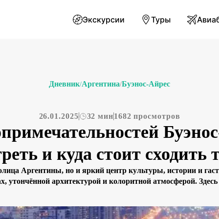
Экскурсии
Туры
Авиа
Дневник
Аргентина
Буэнос-Айрес
/
/
26.01.2025
32 мин
1682 просмотров
опримечательностей Буэнос
реть и куда стоит сходить 
толица Аргентины, но и яркий центр культуры, истории и г
ах, утончённой архитектурой и колоритной атмосферой. Здесь 
ам до шопинга в современных галереях, где можно приобрес
Айрес — это город, где история […]