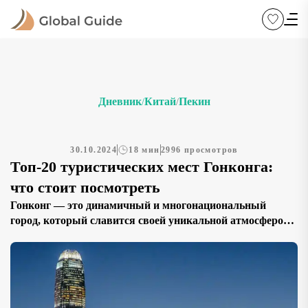
Дневник
Китай
Пекин
/
/
30.10.2024
18 мин
2996 просмотров
Топ-20 туристических мест Гонконга:
что стоит посмотреть
Гонконг — это динамичный и многонациональный
город, который славится своей уникальной атмосферой,
сочетающей восточную и западную культуры. Здесь вы
найдете высокие небоскребы, уютные улочки с
традиционными магазинами, а также множество
культурных и природных достопримечательностей.
Гонконг предлагает разнообразие кулинарных изысков,