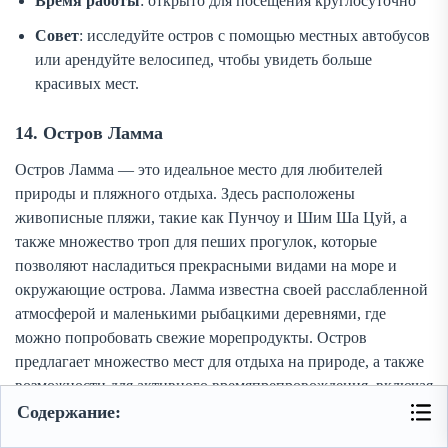
Время работы
: открыто для посещения круглосуточно
Совет
: исследуйте остров с помощью местных автобусов
или арендуйте велосипед, чтобы увидеть больше
красивых мест.
14. Остров Ламма
Остров Ламма — это идеальное место для любителей
природы и пляжного отдыха. Здесь расположены
живописные пляжи, такие как Пунчоу и Шим Ша Цуй, а
также множество троп для пеших прогулок, которые
позволяют насладиться прекрасными видами на море и
окружающие острова. Ламма известна своей расслабленной
атмосферой и маленькими рыбацкими деревнями, где
можно попробовать свежие морепродукты. Остров
предлагает множество мест для отдыха на природе, а также
возможности для активного времяпрепровождения, включая
плавание и пешие походы.
Содержание: