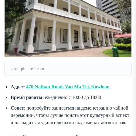
фото: pinterest.com
Адрес
:
470 Nathan Road, Yau Ma Tei, Kowloon
Время работы
: ежедневно с 10:00 до 18:00
Совет
: попробуйте записаться на демонстрацию чайной
церемонии, чтобы лучше понять этот культурный аспект
и насладиться удивительными вкусами китайского чая.