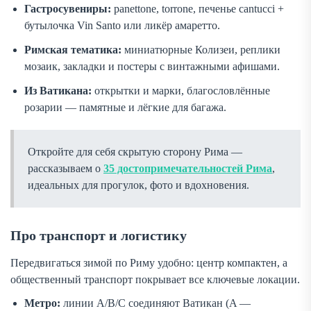
Гастросувениры:
panettone
,
torrone
, печенье
cantucci
+
бутылочка Vin Santo или ликёр амаретто.
Римская тематика:
миниатюрные Колизеи, реплики
мозаик, закладки и постеры с винтажными афишами.
Из Ватикана:
открытки и марки, благословлённые
розарии — памятные и лёгкие для багажа.
Откройте для себя скрытую сторону Рима —
рассказываем о
35 достопримечательностей Рима
,
идеальных для прогулок, фото и вдохновения.
Про транспорт и логистику
Передвигаться зимой по Риму удобно: центр компактен, а
общественный транспорт покрывает все ключевые локации.
Метро:
линии A/B/C соединяют Ватикан (A —