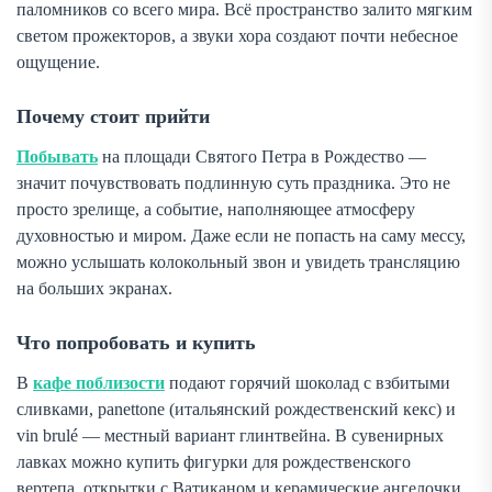
паломников со всего мира. Всё пространство залито мягким
светом прожекторов, а звуки хора создают почти небесное
ощущение.
Почему стоит прийти
Побывать
на площади Святого Петра в Рождество —
значит почувствовать подлинную суть праздника. Это не
просто зрелище, а событие, наполняющее атмосферу
духовностью и миром. Даже если не попасть на саму мессу,
можно услышать колокольный звон и увидеть трансляцию
на больших экранах.
Что попробовать и купить
В
кафе поблизости
подают горячий шоколад с взбитыми
сливками,
panettone
(итальянский рождественский кекс) и
vin brulé
— местный вариант глинтвейна. В сувенирных
лавках можно купить фигурки для рождественского
вертепа, открытки с Ватиканом и керамические ангелочки.