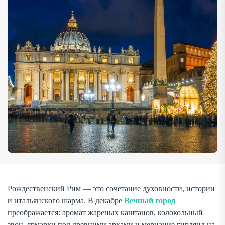
провести рождественские дни в Риме: площадь […]
Рождественский Рим — это сочетание духовности, истории
и итальянского шарма. В декабре
Вечный город
преображается: аромат жареных каштанов, колокольный
звон, ярмарки под древними арками и мерцание гирлянд на