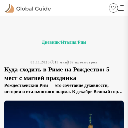
Дневник
Италия
Рим
/
/
03.11.2025
11 мин
107 просмотров
Куда сходить в Риме на Рождество: 5
мест с магией праздника
Рождественский Рим — это сочетание духовности,
истории и итальянского шарма. В декабре Вечный город
преображается: аромат жареных каштанов,
колокольный звон, ярмарки под древними арками и
мерцание гирлянд на фоне античных руин. Здесь
Рождество — не просто праздник, а часть души города.
Ниже — пять самых атмосферных локаций, где стоит