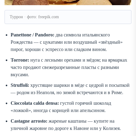
Туррон · фото: freepik.com
Panettone / Pandoro:
два символа итальянского
Рождества — с цукатами или воздушный «звёздный»
пирог, хороши с эспрессо или сладким вином.
Torrone:
нуга с лесными орехами и мёдом; на ярмарках
часто продают свежеразрезанные пласты с разными
вкусами.
Struffoli:
хрустящие шарики в мёде с цедрой и посыпкой
— родом из Неаполя, но зимой встречаются и в Риме.
Cioccolata calda densa:
густой горячий шоколад
«ложкой», иногда с корицей или апельсином.
Castagne arrosto:
жареные каштаны — купите на
уличной жаровне по дороге к Навоне или у Колизея.