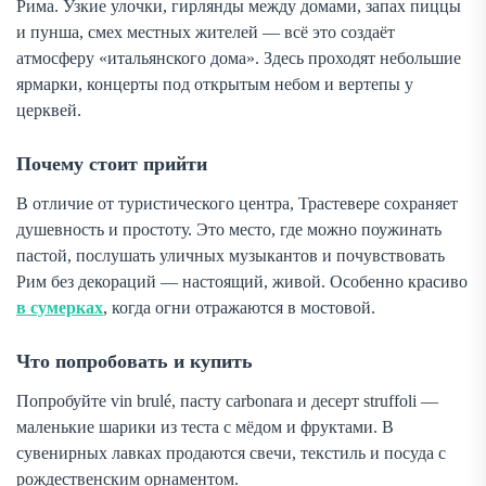
Рима. Узкие улочки, гирлянды между домами, запах пиццы
и пунша, смех местных жителей — всё это создаёт
атмосферу «итальянского дома». Здесь проходят небольшие
ярмарки, концерты под открытым небом и вертепы у
церквей.
Почему стоит прийти
В отличие от туристического центра, Трастевере сохраняет
душевность и простоту. Это место, где можно поужинать
пастой, послушать уличных музыкантов и почувствовать
Рим без декораций — настоящий, живой. Особенно красиво
в сумерках
, когда огни отражаются в мостовой.
Что попробовать и купить
Попробуйте
vin brulé
, пасту
carbonara
и десерт
struffoli
—
маленькие шарики из теста с мёдом и фруктами. В
сувенирных лавках продаются свечи, текстиль и посуда с
рождественским орнаментом.