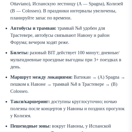
Ottaviano), Испанскую лестницу (A — Spagna), Колизей
(B — Colosseo). В праздники интервалы увеличены,
планируйте запас по времени.
Автобусы и трамваи:
трамвай №8 удобен для
Трастевере, автобусы связывают Навону и район
Форума; вечером ходят реже.
Билеты:
разовый BIT действует 100 минут; дневные/
мультидневные проездные выгодны при 3+ поездках в
день.
Маршрут между локациями:
Ватикан → (A) Spagna →
пешком к Навоне → трамвай №8 в Трастевере → (B)
Colosseo.
Такси/каршеринг:
доступны круглосуточно; ночью
полезны после концертов у Навоны и поздних прогулок
у Колизея.
Пешеходные зоны:
вокруг Навоны, у Испанской