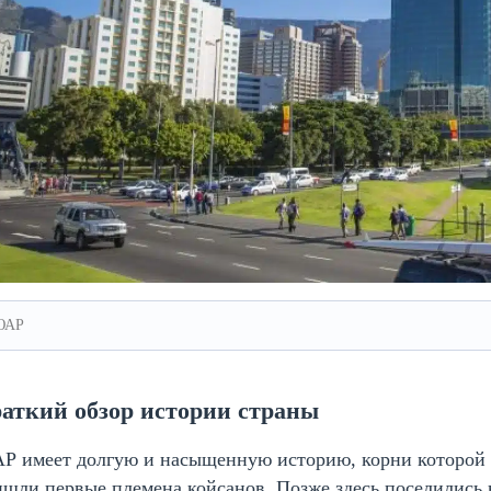
ЮАР
аткий обзор истории страны
 имеет долгую и насыщенную историю, корни которой ух
шли первые племена койсанов. Позже здесь поселились 