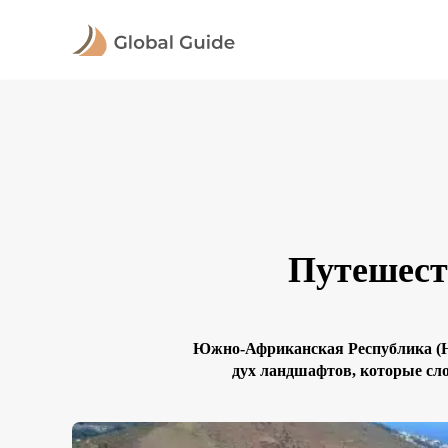
Путешест
Южно-Африканская Республика (Ю
дух ландшафтов, которые сло
Индийского океанов до величеств
впечатлений. В этой статье вы