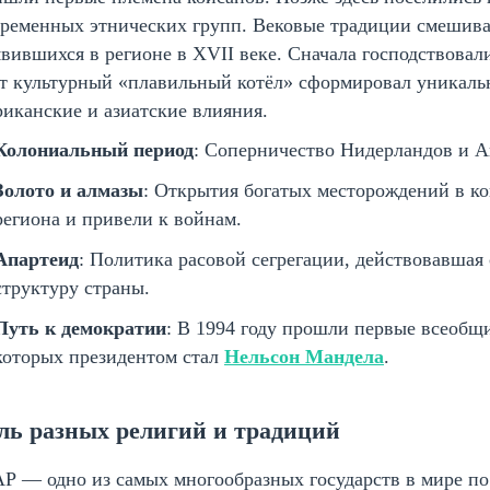
ременных этнических групп. Вековые традиции смешива
вившихся в регионе в XVII веке. Сначала господствовали
т культурный «плавильный котёл» сформировал уникальн
иканские и азиатские влияния.
Колониальный период
: Соперничество Нидерландов и А
Золото и алмазы
: Открытия богатых месторождений в ко
региона и привели к войнам.
Апартеид
: Политика расовой сегрегации, действовавшая
структуру страны.
Путь к демократии
: В 1994 году прошли первые всеобщи
которых президентом стал
Нельсон Мандела
.
ль разных религий и традиций
 — одно из самых многообразных государств в мире по 