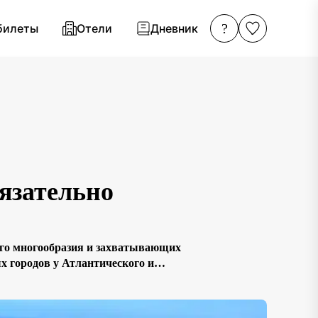
?
билеты
Отели
Дневник
язательно
го многообразия и захватывающих
х городов у Атлантического и
Р предлагает невероятную палитру
х особенностей и природных […]