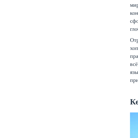
ми
кон
сфо
гл
Отр
хоп
пра
всё
язы
при
К