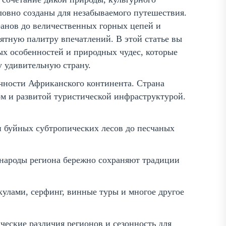
овно созданы для незабываемого путешествия.
еанов до величественных горных цепей и
тную палитру впечатлений. В этой статье вы
ых особенностей и природных чудес, которые
ту удивительную страну.
чности Африканского континента. Страна
м и развитой туристической инфраструктурой.
и буйных субтропических лесов до песчаных
 народы региона бережно сохраняют традиции
акулами, серфинг, винные туры и многое другое
ческие различия регионов и сезонность для