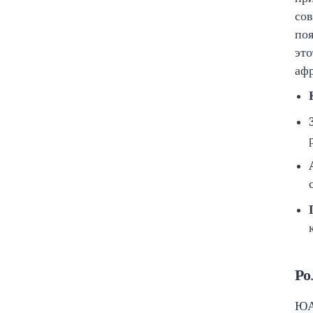
сов
поя
это
афр
Ро
ЮАР