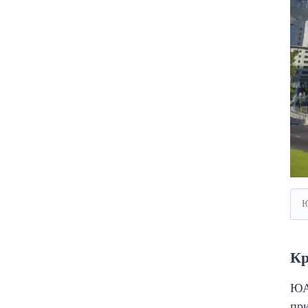
Кр
ЮАР
при