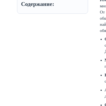
Содержание:
мно
От 
об
най
обя