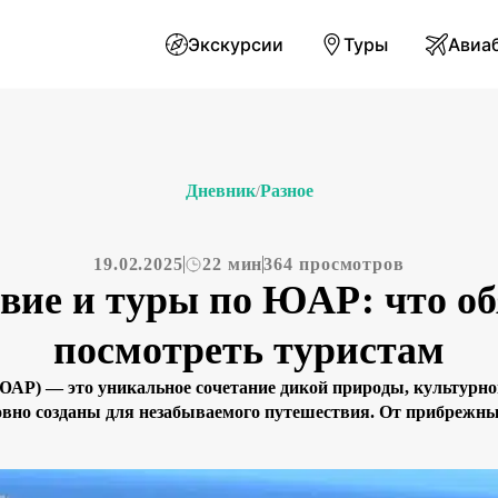
Экскурсии
Туры
Авиа
Дневник
Разное
/
19.02.2025
22 мин
364 просмотров
вие и туры по ЮАР: что об
посмотреть туристам
АР) — это уникальное сочетание дикой природы, культурно
вно созданы для незабываемого путешествия. От прибрежны
енных горных цепей и обширных национальных парков — ЮА
 найдёте обзор основных достопримечательностей, культурны