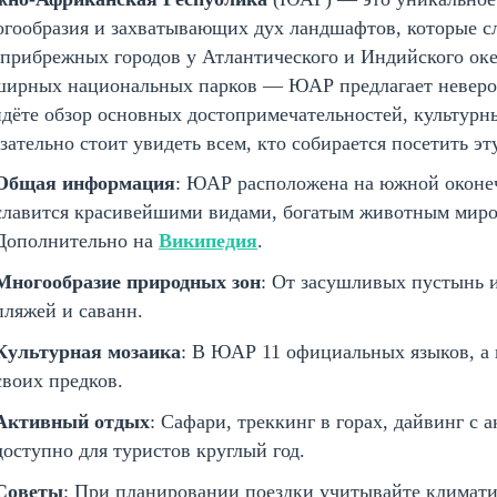
гообразия и захватывающих дух ландшафтов, которые сл
прибрежных городов у Атлантического и Индийского ок
ширных национальных парков — ЮАР предлагает невероя
дёте обзор основных достопримечательностей, культурн
зательно стоит увидеть всем, кто собирается посетить э
Общая информация
: ЮАР расположена на южной оконе
славится красивейшими видами, богатым животным миро
Дополнительно на
Википедия
.
Многообразие природных зон
: От засушливых пустынь 
пляжей и саванн.
Культурная мозаика
: В ЮАР 11 официальных языков, а
своих предков.
Активный отдых
: Сафари, треккинг в горах, дайвинг с 
доступно для туристов круглый год.
Советы
: При планировании поездки учитывайте климати