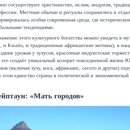
рно сосуществуют христианство, ислам, индуизм, тради
фессии. Местные обычаи и ритуалы сохранились в отдал
рмировалась особая современная среда, где историческо
обальными тенденциями.
ажение этого культурного богатства можно увидеть в му
, и Kwaito, и традиционные африканские мотивы), в нац
здник урожая у зулусов, красочные индуистские торжес
 это создаёт уникальный колорит повседневной жизни Ю
ков (включая зулу, коса, африкаанс, сесото и другие) по
 этом единство страны в политической и экономической
ейптаун: «Мать городов»