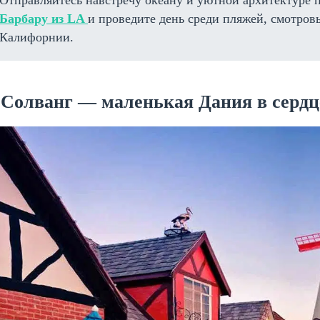
Отправляйтесь навстречу океану и уютной архитектуре
Барбару из LA
и проведите день среди пляжей, смотров
Калифорнии.
. Солванг — маленькая Дания в серд