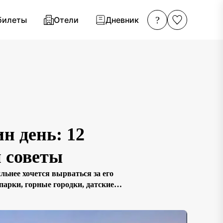
?
билеты
Отели
Дневник
н день: 12
 советы
ьнее хочется вырваться за его
парки, горные городки, датские
я. Это полноценное самостоятельное
о […]