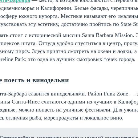
нта-Барбара
— место, в которое влюбляются с первого вз
едиземноморья и Калифорнии. Белые фасады, черепичные
осферу южного курорта. Местные называют его «малень
увствовать эту эстетику, достаточно пройтись по State S
ать стоит с исторической миссии Santa Barbara Mission.
плексов штата. Оттуда удобно спуститься в центр, прогул
вному пирсу. Здесь приятно смотреть на океан и лодки, 
reline Park: это одна из лучших смотровых точек города.
е поесть и винодельни
та-Барбара славится винодельнями. Район Funk Zone — э
лины Санта-Инес считаются одними из лучших в Калифор
одные, можно попасть на уличные фестивали. Для ужина
сь отличная рыба, морепродукты и локальное вино.