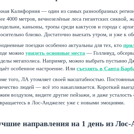
ная Калифорния — один из самых разнообразных регион
ее 4000 метров, вечнозелёные леса гигантских сиквой, 
одельни, каньоны, тропы среди кактусов и города с арх
осительно близко. Достаточно выехать утром, и уже к об
одневные поездки особенно актуальны для тех, кто
при
роде можно
увидеть основные места
— Голливуд, обсерва
еделы мегаполиса. Например, можно выбрать пустыню Д
даёт особенное настроение. Или
съездить в Санта-Барб
ме того, ЛА утомляет своей масштабностью. Постоянные
ичество людей — всё это накапливается. Короткий выез
жим воздухом, видите другие пейзажи, и даже усталость
звращаетесь в Лос-Анджелес уже с новыми эмоциями.
учшие направления на 1 день из Лос