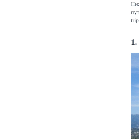
Ни
пут
tri
1