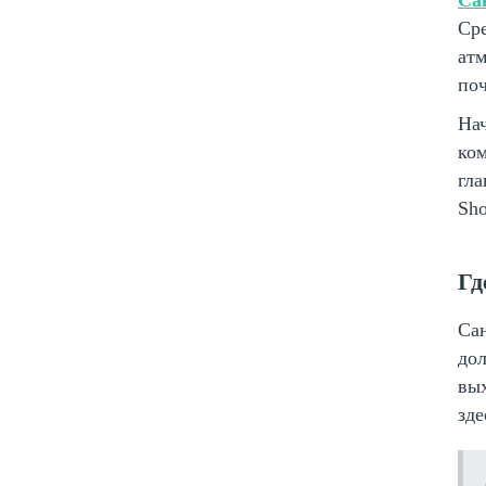
Са
Ср
атм
поч
Нач
ком
гла
Sho
Гд
Сан
до
вых
зде