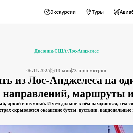
Экскурсии
Туры
Авиа
Дневник
США
Лос-Анджелес
/
/
06.11.2025
13 мин
73 просмотров
ать из Лос-Анджелеса на оди
 направлений, маршруты и
й, яркий и шумный. И чем дольше в нём находишься, тем сил
етрах скрываются океанские бухты, пустыни, национальные 
 винодельни. Однодневная поездка — это не просто экскурси
шествие. Оно раскрывает Южную Калифорнию с совершенн