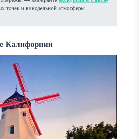
 побережья — выбирайте
экскурсии в Санта-
ых точек и винодельной атмосферы
це Калифорнии