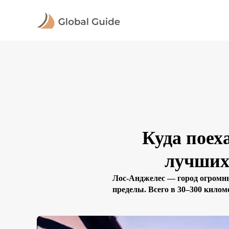
Куда поех
лучших
Лос-Анджелес — город огромны
пределы. Всего в 30–300 килом
деревушки, заповедники, острова и
путе