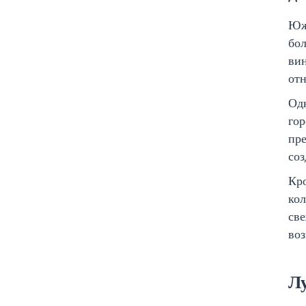
Юж
бол
вин
отн
Одн
го
пр
соз
Кро
кол
све
во
Л