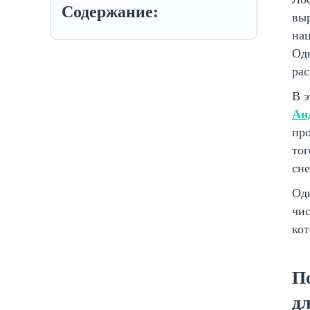
Содержание:
выр
нац
Одн
ра
В 
Ан
про
тог
сне
Одн
чис
кот
П
дл