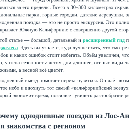
ваться за его пределы. Всего в 30–300 километрах скры
иональные парки, горные городки, датские деревушки, з
одневная поездка — это не просто экскурсия. Это полн
скрывает Южную Калифорнию с совершенно другой стор
этой статье — большой, детальный и
расширенный гид
п
джелеса
. Здесь вы узнаете, куда лучше ехать, что смотре
бок и каких ошибок стоит избегать. Объём увеличен, ч
о, учтена сезонность: летом дни длиннее, осенью виды 
жными, а весной всё цветёт.
одневный выезд помогает перезагрузиться. Он даёт возм
тое небо и вдохнуть тот самый «калифорнийский воздух»
орый экономит время, позволяет увидеть разнообразие р
очему однодневные поездки из Лос-А
я знакомства с регионом