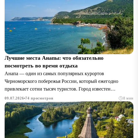
Лучшие места Анапы: что обязательно
посмотреть во время отдыха
Анапа — один из самых популярных курортов
Черноморского побережья России, который ежегодно
привлекает сотни тысяч туристов. Город известен
широкими песчаными пляжами, теплым морем, мягким
09.07.2026
74 просмотров
8 мин
климатом...