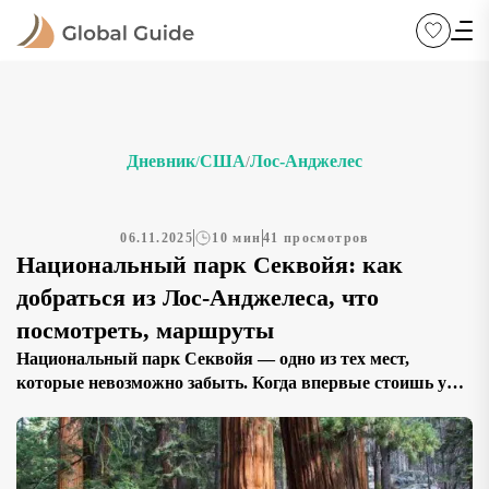
Дневник
США
Лос-Анджелес
/
/
06.11.2025
10 мин
41 просмотров
Национальный парк Секвойя: как
добраться из Лос-Анджелеса, что
посмотреть, маршруты
Национальный парк Секвойя — одно из тех мест,
которые невозможно забыть. Когда впервые стоишь у
подножия дерева, которому три тысячи лет, понимаешь,
что размер планеты и масштабы времени чувствуются
совсем иначе. Гиганты Сьерры — это не просто парк, а
живой музей природы, где каждое дерево кажется