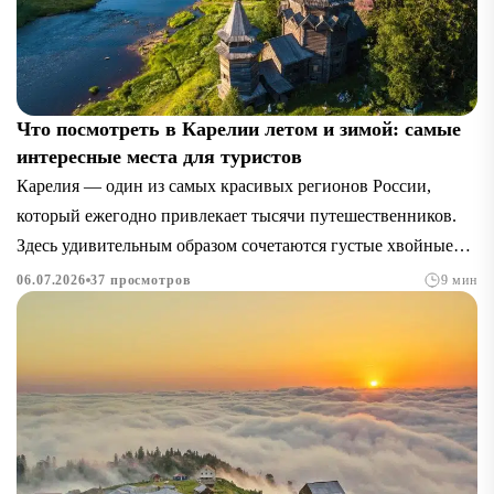
Что посмотреть в Карелии летом и зимой: самые
интересные места для туристов
Карелия — один из самых красивых регионов России,
который ежегодно привлекает тысячи путешественников.
Здесь удивительным образом сочетаются густые хвойные
леса, прозрачные озера, бурные реки, древние...
06.07.2026
37 просмотров
9 мин