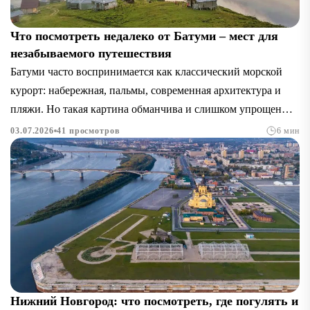
Что посмотреть недалеко от Батуми – мест для
незабываемого путешествия
Батуми часто воспринимается как классический морской
курорт: набережная, пальмы, современная архитектура и
пляжи. Но такая картина обманчива и слишком упрощена.
Реальный потенциал региона раскрывается только...
03.07.2026
41 просмотров
6 мин
Нижний Новгород: что посмотреть, где погулять и