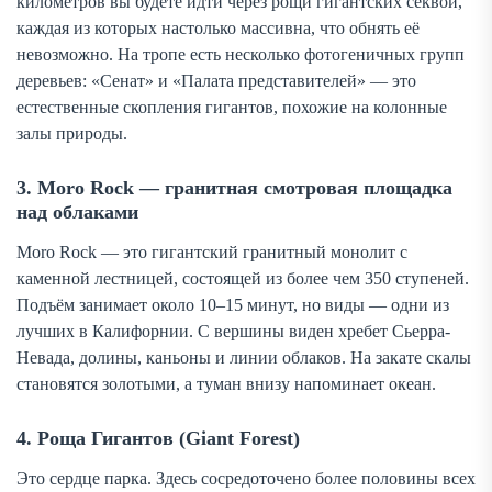
километров вы будете идти через рощи гигантских секвой,
каждая из которых настолько массивна, что обнять её
невозможно. На тропе есть несколько фотогеничных групп
деревьев: «Сенат» и «Палата представителей» — это
естественные скопления гигантов, похожие на колонные
залы природы.
3. Moro Rock — гранитная смотровая площадка
над облаками
Moro Rock — это гигантский гранитный монолит с
каменной лестницей, состоящей из более чем 350 ступеней.
Подъём занимает около 10–15 минут, но виды — одни из
лучших в Калифорнии. С вершины виден хребет Сьерра-
Невада, долины, каньоны и линии облаков. На закате скалы
становятся золотыми, а туман внизу напоминает океан.
4. Роща Гигантов (Giant Forest)
Это сердце парка. Здесь сосредоточено более половины всех