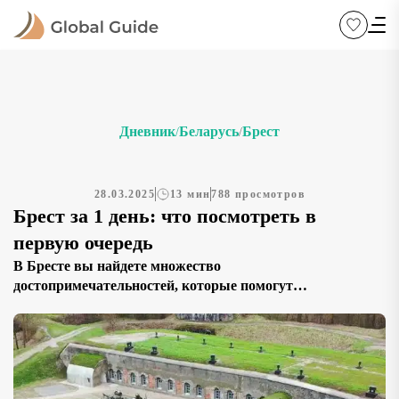
Дневник
Беларусь
Брест
/
/
28.03.2025
13 мин
788 просмотров
Брест за 1 день: что посмотреть в
первую очередь
В Бресте вы найдете множество
достопримечательностей, которые помогут
спланировать насыщенный однодневный маршрут. Эта
статья – не готовый путеводитель, а сборник
уникальных мест, отражающих богатое историческое
наследие и современное развитие города. Здесь собраны
знаковые музеи, крепости, церкви и современные арт-