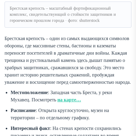
Брестская крепость – масштабный фортификационный
комплекс, свидетельствующий о стойкости защитников и
героическом прошлом города · фото: shutterstock
Брестская крепость – один из самых выдающихся символов
обороны, где массивные стены, бастионы и казематы
переносят посетителей в драматичные дни войны. Каждая
трещинка и рустикальный камень здесь дышат памятью о
храбрых защитниках, сражавшихся за свободу. Это место
хранит историю решительных сражений, пробуждая
уважение и восхищение перед самоотверженностью народа.
Местоположение
: Западная часть Бреста, у реки
Мухавец. Посмотреть
на карте…
Расписание
: Открыта круглосуточно, музеи на
территории – по отдельному графику.
Интересный факт
: На стенах крепости сохранились
письмена и знаки, оставленные солдатами во время