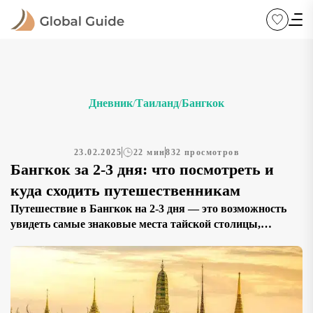
Дневник
Таиланд
Бангкок
/
/
23.02.2025
22 мин
832 просмотров
Бангкок за 2-3 дня: что посмотреть и
куда сходить путешественникам
Путешествие в Бангкок на 2-3 дня — это возможность
увидеть самые знаковые места тайской столицы,
окунуться в атмосферу древних храмов и почувствовать
ритм современного мегаполиса. Мы подобрали 20
достопримечательностей, которые помогут вам получить
полное представление о городе: от величественного
Большого дворца и Храма Лежащего Будды до