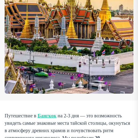
футуристических смотровых площадок и оживлённых
рынков. Такой маршрут позволит […]
Путешествие в
Бангкок
на 2-3 дня — это возможность
увидеть самые знаковые места тайской столицы, окунуться
в атмосферу древних храмов и почувствовать ритм
современного мегаполиса. Мы подобрали
20