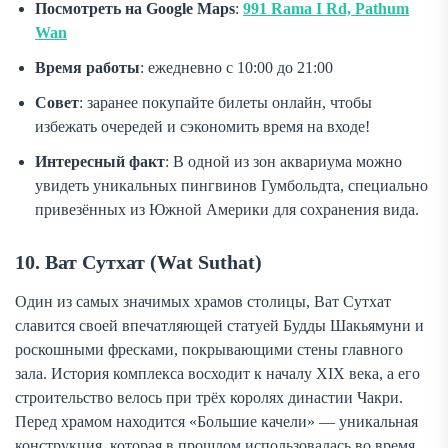
Посмотреть на Google Maps
:
991 Rama I Rd, Pathum
Wan
Время работы
: ежедневно с 10:00 до 21:00
Совет
: заранее покупайте билеты онлайн, чтобы
избежать очередей и сэкономить время на входе!
Интересный факт
: В одной из зон аквариума можно
увидеть уникальных пингвинов Гумбольдта, специально
привезённых из Южной Америки для сохранения вида.
10. Ват Сутхат (Wat Suthat)
Один из самых значимых храмов столицы, Ват Сутхат
славится своей впечатляющей статуей Будды Шакьямуни и
роскошными фресками, покрывающими стены главного
зала. История комплекса восходит к началу XIX века, а его
строительство велось при трёх королях династии Чакри.
Перед храмом находится «Большие качели» — уникальная
конструкция, которая в прошлом использовалась во время