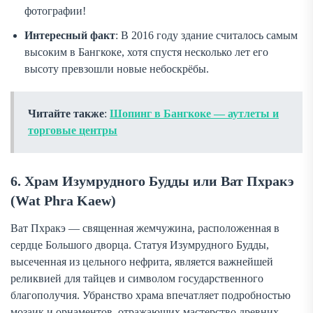
фотографии!
Интересный факт
: В 2016 году здание считалось самым
высоким в Бангкоке, хотя спустя несколько лет его
высоту превзошли новые небоскрёбы.
Читайте также
:
Шопинг в Бангкоке — аутлеты и
торговые центры
6. Храм Изумрудного Будды или Ват Пхракэ
(Wat Phra Kaew)
Ват Пхракэ — священная жемчужина, расположенная в
сердце Большого дворца. Статуя Изумрудного Будды,
высеченная из цельного нефрита, является важнейшей
реликвией для тайцев и символом государственного
благополучия. Убранство храма впечатляет подробностью
мозаик и орнаментов, отражающих мастерство древних